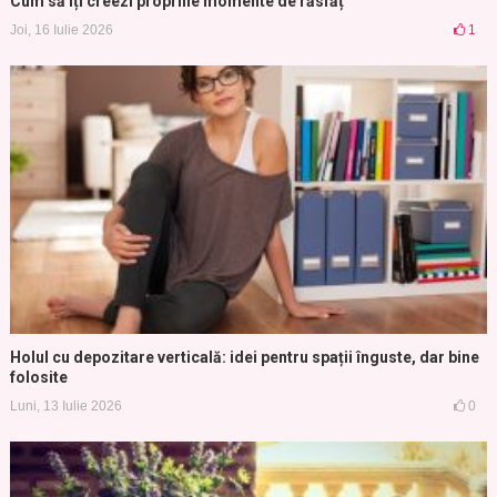
Cum să îți creezi propriile momente de răsfăț
Joi, 16 Iulie 2026
1
Holul cu depozitare verticală: idei pentru spații înguste, dar bine
folosite
Luni, 13 Iulie 2026
0