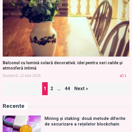
Balconul cu lumină solară decorativă: idei pentru seri calde și
atmosferă intimă
Duminică, 12 Iulie 2026
1
Paginație
1
2
…
44
Next »
articole
Recente
Mining și staking: două metode diferite
de securizare a rețelelor blockchain