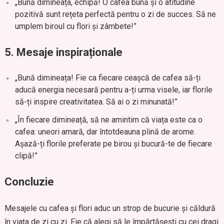
„Bună dimineața, echipă! O cafea bună și o atitudine
pozitivă sunt rețeta perfectă pentru o zi de succes. Să ne
umplem biroul cu flori și zâmbete!”
5. Mesaje inspiraționale
„Bună dimineața! Fie ca fiecare ceașcă de cafea să-ți
aducă energia necesară pentru a-ți urma visele, iar florile
să-ți inspire creativitatea. Să ai o zi minunată!”
„În fiecare dimineață, să ne amintim că viața este ca o
cafea: uneori amară, dar întotdeauna plină de arome.
Așază-ți florile preferate pe birou și bucură-te de fiecare
clipă!”
Concluzie
Mesajele cu cafea și flori aduc un strop de bucurie și căldură
în viața de zi cu zi. Fie că alegi să le împărtășești cu cei dragi