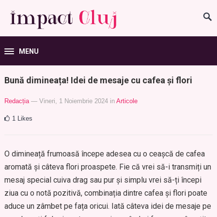
MENU
Bună dimineața! Idei de mesaje cu cafea și flori
Redacția
— Vineri, 1 Noiembrie 2024
in
Articole
1
Likes
O dimineață frumoasă începe adesea cu o ceașcă de cafea
aromată și câteva flori proaspete. Fie că vrei să-i transmiți un
mesaj special cuiva drag sau pur și simplu vrei să-ți începi
ziua cu o notă pozitivă, combinația dintre cafea și flori poate
aduce un zâmbet pe fața oricui. Iată câteva idei de mesaje pe