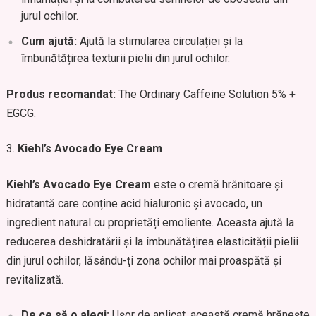
jurul ochilor.
Cum ajută:
Ajută la stimularea circulației și la
îmbunătățirea texturii pielii din jurul ochilor.
Produs recomandat:
The Ordinary Caffeine Solution 5% +
EGCG.
Kiehl’s Avocado Eye Cream
Kiehl’s Avocado Eye Cream
este o cremă hrănitoare și
hidratantă care conține acid hialuronic și avocado, un
ingredient natural cu proprietăți emoliente. Aceasta ajută la
reducerea deshidratării și la îmbunătățirea elasticității pielii
din jurul ochilor, lăsându-ți zona ochilor mai proaspătă și
revitalizată.
De ce să o alegi:
Ușor de aplicat, această cremă hrănește