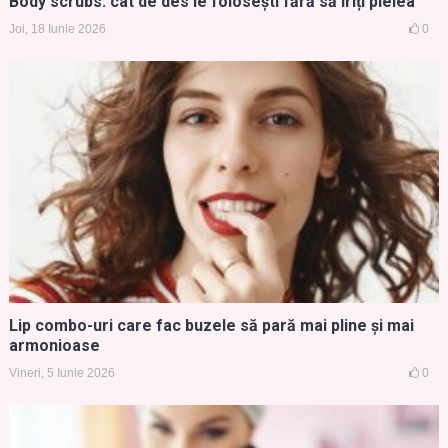
Body scrubs: cât de des le folosești fără să iriți pielea
Joi, 18 Iunie 2026
0
Lip combo-uri care fac buzele să pară mai pline și mai
armonioase
Vineri, 5 Iunie 2026
0