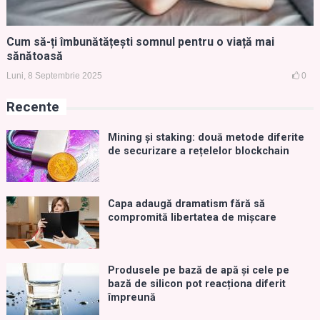
Cum să-ți îmbunătățești somnul pentru o viață mai
sănătoasă
Luni, 8 Septembrie 2025
0
Recente
Mining și staking: două metode diferite
de securizare a rețelelor blockchain
Capa adaugă dramatism fără să
compromită libertatea de mișcare
Produsele pe bază de apă și cele pe
bază de silicon pot reacționa diferit
împreună