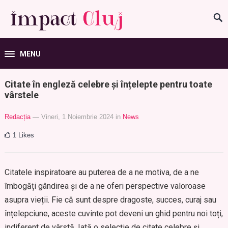
MENU
Citate în engleză celebre și înțelepte pentru toate
vârstele
Redacția
— Vineri, 1 Noiembrie 2024
in
News
1
Likes
Citatele inspiratoare au puterea de a ne motiva, de a ne
îmbogăți gândirea și de a ne oferi perspective valoroase
asupra vieții. Fie că sunt despre dragoste, succes, curaj sau
înțelepciune, aceste cuvinte pot deveni un ghid pentru noi toți,
indiferent de vârstă. Iată o selecție de citate celebre și