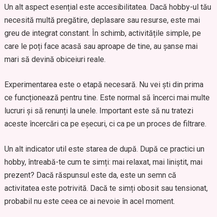
Un alt aspect esențial este accesibilitatea. Dacă hobby-ul tău
necesită multă pregătire, deplasare sau resurse, este mai
greu de integrat constant. În schimb, activitățile simple, pe
care le poți face acasă sau aproape de tine, au șanse mai
mari să devină obiceiuri reale.
Experimentarea este o etapă necesară. Nu vei ști din prima
ce funcționează pentru tine. Este normal să încerci mai multe
lucruri și să renunți la unele. Important este să nu tratezi
aceste încercări ca pe eșecuri, ci ca pe un proces de filtrare.
Un alt indicator util este starea de după. După ce practici un
hobby, întreabă-te cum te simți: mai relaxat, mai liniștit, mai
prezent? Dacă răspunsul este da, este un semn că
activitatea este potrivită. Dacă te simți obosit sau tensionat,
probabil nu este ceea ce ai nevoie în acel moment.