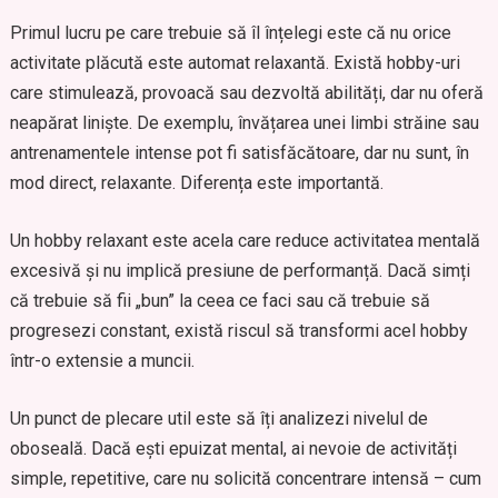
Primul lucru pe care trebuie să îl înțelegi este că nu orice
activitate plăcută este automat relaxantă. Există hobby-uri
care stimulează, provoacă sau dezvoltă abilități, dar nu oferă
neapărat liniște. De exemplu, învățarea unei limbi străine sau
antrenamentele intense pot fi satisfăcătoare, dar nu sunt, în
mod direct, relaxante. Diferența este importantă.
Un hobby relaxant este acela care reduce activitatea mentală
excesivă și nu implică presiune de performanță. Dacă simți
că trebuie să fii „bun” la ceea ce faci sau că trebuie să
progresezi constant, există riscul să transformi acel hobby
într-o extensie a muncii.
Un punct de plecare util este să îți analizezi nivelul de
oboseală. Dacă ești epuizat mental, ai nevoie de activități
simple, repetitive, care nu solicită concentrare intensă – cum