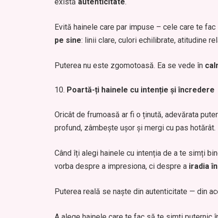
există
autenticitate
.
Evită hainele care par impuse – cele care te fac
pe sine
: linii clare, culori echilibrate, atitudine re
Puterea nu este zgomotoasă. Ea se vede în
cal
Poartă-ți hainele cu intenție și încredere
Oricât de frumoasă ar fi o ținută, adevărata pute
profund, zâmbește ușor și mergi cu pas hotărât.
Când îți alegi hainele cu intenția de a te simți bin
vorba despre a impresiona, ci despre a
iradia î
Puterea reală se naște din autenticitate — din acel
A alege hainele care te fac să te simți puternic