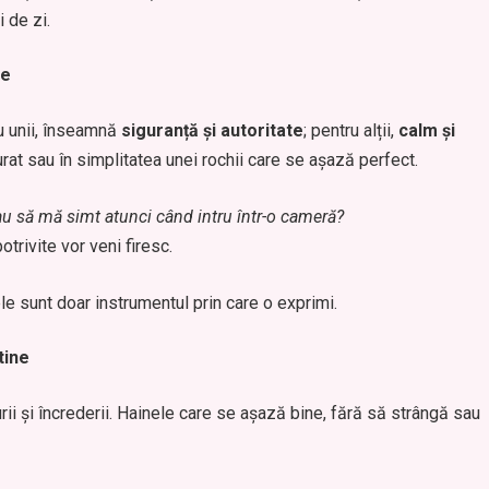
i de zi.
ne
ru unii, înseamnă
siguranță și autoritate
; pentru alții,
calm și
urat sau în simplitatea unei rochii care se așază perfect.
u să mă simt atunci când intru într-o cameră?
otrivite vor veni firesc.
le sunt doar instrumentul prin care o exprimi.
tine
ii și încrederii. Hainele care se așază bine, fără să strângă sau