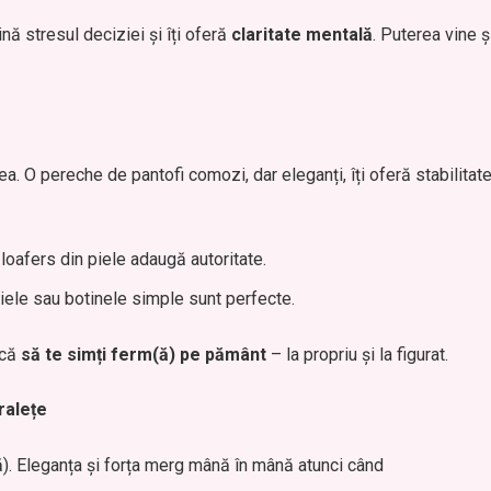
nă stresul deciziei și îți oferă
claritate mentală
. Puterea vine ș
nea. O pereche de pantofi comozi, dar eleganți, îți oferă stabilitat
 loafers din piele adaugă autoritate.
piele sau botinele simple sunt perfecte.
acă
să te simți ferm(ă) pe pământ
– la propriu și la figurat.
ralețe
(ă). Eleganța și forța merg mână în mână atunci când