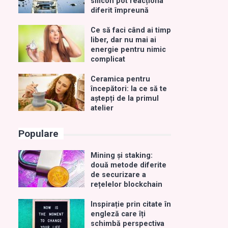
silicon pot reacționa
diferit împreună
Ce să faci când ai timp
liber, dar nu mai ai
energie pentru nimic
complicat
Ceramica pentru
începători: la ce să te
aștepți de la primul
atelier
Populare
Mining și staking:
două metode diferite
de securizare a
rețelelor blockchain
Inspirație prin citate în
engleză care îți
schimbă perspectiva