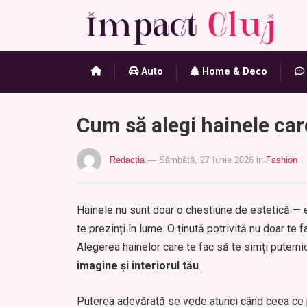
Auto
Home & Deco
Cum să alegi hainele care
Redacția
— Sâmbătă, 27 Iunie 2026
in
Fashion
Hainele nu sunt doar o chestiune de estetică — 
te prezinți în lume. O ținută potrivită nu doar te f
Alegerea hainelor care te fac să te simți puterni
imagine și interiorul tău
.
Puterea adevărată se vede atunci când ceea ce po