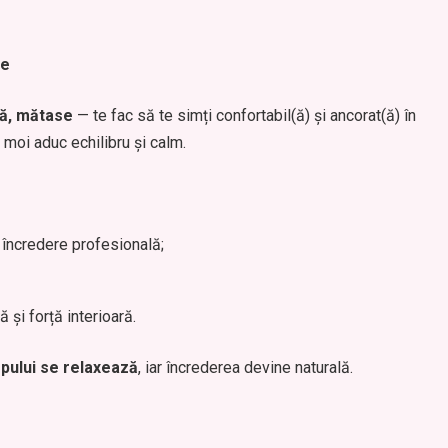
ne
ză, mătase
— te fac să te simți confortabil(ă) și ancorat(ă) în
 moi aduc echilibru și calm.
 încredere profesională;
și forță interioară.
pului se relaxează
, iar încrederea devine naturală.