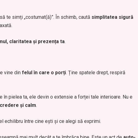
 să te simți „costumat(ă)”. În schimb, caută
simplitatea sigură
laxată.
mul, claritatea și prezența ta
.
re vine din
felul în care o porți
. Ține spatele drept, respiră
e în pielea ta, ele devin o extensie a forței tale interioare. Nu e
ncredere și calm
.
 echilibru între cine ești și ce alegi să exprimi.
 înseamnă mai mult decât a te îmbrăca bine. Este un act de
auto-