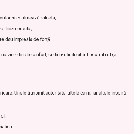
erilor și conturează silueta;
c linia corpului;
are dau impresia de forță.
 nu vine din disconfort, ci din
echilibrul între control și
rioare. Unele transmit autoritate, altele calm, iar altele inspiră
ol.
nalism.