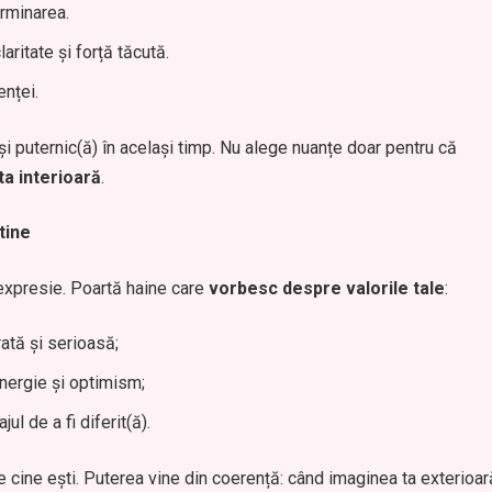
rminarea.
aritate și forță tăcută.
enței.
 și puternic(ă) în același timp. Nu alege nuanțe doar pentru că
a interioară
.
tine
expresie. Poartă haine care
vorbesc despre valorile tale
:
ată și serioasă;
energie și optimism;
ul de a fi diferit(ă).
e cine ești. Puterea vine din coerență: când imaginea ta exterioar