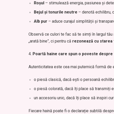
Roșul
– stimulează energia, pasiunea și dete
Bejul și tonurile neutre
– denotă echilibru, cl
Alb pur
– aduce curajul simplității și transpar
Observă ce culori te fac să te simți în largul tău
„arată bine”, ci pentru că
rezonează cu starea t
Poartă haine care spun o poveste despre 
Autenticitatea este cea mai puternică formă de 
o piesă clasică, dacă ești o persoană echilibr
o piesă colorată, dacă îți place să transmiți 
un accesoriu unic, dacă îți place să inspiri curaj
Fiecare haină poate fi o declarație subtilă despr