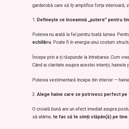
garderobă care să îți amplifice forța interioară, z
Definește ce înseamnă „putere” pentru ti
Puterea nu arată la fel pentru toată lumea. Pent
echilibru
. Poate fi în energia unui costum struct
Începe prin a-ți răspunde la întrebarea:
Cum vrea
Când ai claritate asupra acestei intenții, hainele p
Puterea vestimentară începe din interior — haine
Alege haine care se potrivesc perfect pe 
O croială bună are un efect imediat asupra postur
să atârne,
te fac să te simți stăpân(ă) pe tine
.