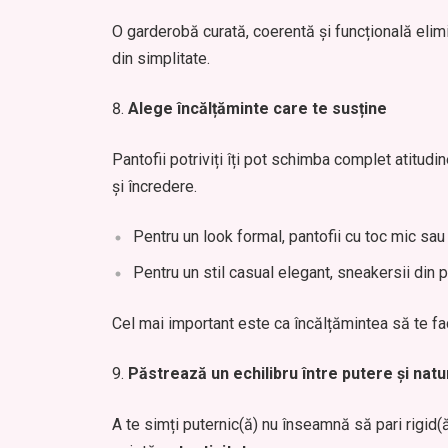
O garderobă curată, coerentă și funcțională elimi
din simplitate.
Alege încălțăminte care te susține
Pantofii potriviți îți pot schimba complet atitudi
și încredere.
Pentru un look formal, pantofii cu toc mic sau
Pentru un stil casual elegant, sneakersii din 
Cel mai important este ca încălțămintea să te f
Păstrează un echilibru între putere și natu
A te simți puternic(ă) nu înseamnă să pari rigid