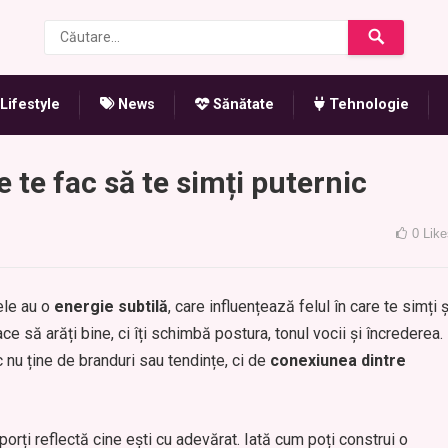
Lifestyle
News
Sănătate
Tehnologie
 te fac să te simți puternic
0
Like
ele au o
energie subtilă
, care influențează felul în care te simți ș
ace să arăți bine, ci îți schimbă postura, tonul vocii și încrederea.
c nu ține de branduri sau tendințe, ci de
conexiunea dintre
rți reflectă cine ești cu adevărat. Iată cum poți construi o