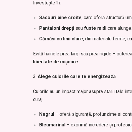
Investește în:
Sacouri bine croite
, care oferă structură um
Pantaloni drepți
sau
fuste midi
care alunges
Cămăși cu linii clare
, din materiale ferme, c
Evită hainele prea largi sau prea rigide – puterea
libertate de mișcare
.
Alege culorile care te energizează
Culorile au un impact major asupra stării tale inte
curaj.
Negrul
– oferă siguranță, profunzime și contr
Bleumarinul
– exprimă încredere și profesio