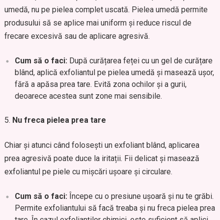
umedă, nu pe pielea complet uscată. Pielea umedă permite
produsului să se aplice mai uniform și reduce riscul de
frecare excesivă sau de aplicare agresivă.
Cum să o faci:
După curățarea feței cu un gel de curățare
blând, aplică exfoliantul pe pielea umedă și masează ușor,
fără a apăsa prea tare. Evită zona ochilor și a gurii,
deoarece acestea sunt zone mai sensibile.
Nu freca pielea prea tare
Chiar și atunci când folosești un exfoliant blând, aplicarea
prea agresivă poate duce la iritații. Fii delicat și masează
exfoliantul pe piele cu mișcări ușoare și circulare.
Cum să o faci:
Începe cu o presiune ușoară și nu te grăbi.
Permite exfoliantului să facă treaba și nu freca pielea prea
tare. În cazul exfolianților chimici, este suficient să aplici