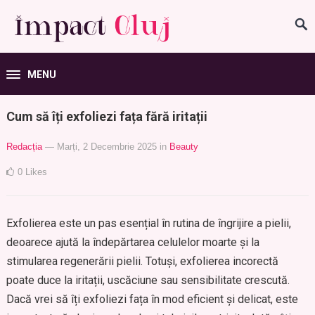
MENU
Cum să îți exfoliezi fața fără iritații
Redacția
— Marți, 2 Decembrie 2025
in
Beauty
0
Likes
Exfolierea este un pas esențial în rutina de îngrijire a pielii,
deoarece ajută la îndepărtarea celulelor moarte și la
stimularea regenerării pielii. Totuși, exfolierea incorectă
poate duce la iritații, uscăciune sau sensibilitate crescută.
Dacă vrei să îți exfoliezi fața în mod eficient și delicat, este