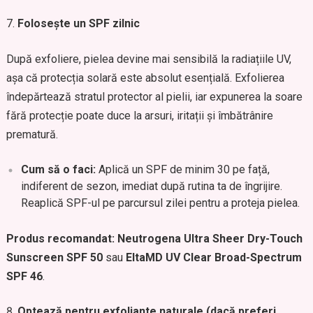
Folosește un SPF zilnic
După exfoliere, pielea devine mai sensibilă la radiațiile UV,
așa că protecția solară este absolut esențială. Exfolierea
îndepărtează stratul protector al pielii, iar expunerea la soare
fără protecție poate duce la arsuri, iritații și îmbătrânire
prematură.
Cum să o faci:
Aplică un SPF de minim 30 pe față,
indiferent de sezon, imediat după rutina ta de îngrijire.
Reaplică SPF-ul pe parcursul zilei pentru a proteja pielea.
Produs recomandat:
Neutrogena Ultra Sheer Dry-Touch
Sunscreen SPF 50
sau
EltaMD UV Clear Broad-Spectrum
SPF 46
.
Optează pentru exfoliante naturale (dacă preferi