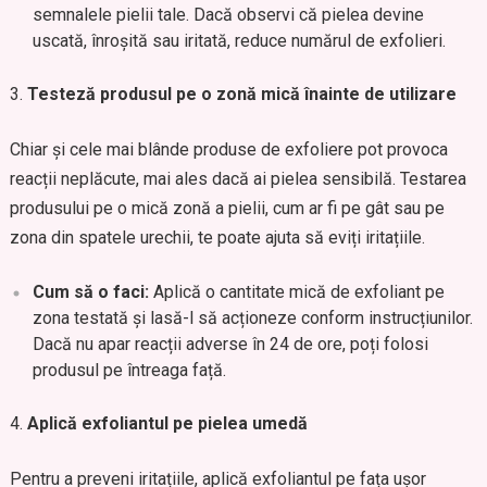
semnalele pielii tale. Dacă observi că pielea devine
uscată, înroșită sau iritată, reduce numărul de exfolieri.
Testeză produsul pe o zonă mică înainte de utilizare
Chiar și cele mai blânde produse de exfoliere pot provoca
reacții neplăcute, mai ales dacă ai pielea sensibilă. Testarea
produsului pe o mică zonă a pielii, cum ar fi pe gât sau pe
zona din spatele urechii, te poate ajuta să eviți iritațiile.
Cum să o faci:
Aplică o cantitate mică de exfoliant pe
zona testată și lasă-l să acționeze conform instrucțiunilor.
Dacă nu apar reacții adverse în 24 de ore, poți folosi
produsul pe întreaga față.
Aplică exfoliantul pe pielea umedă
Pentru a preveni iritațiile, aplică exfoliantul pe fața ușor