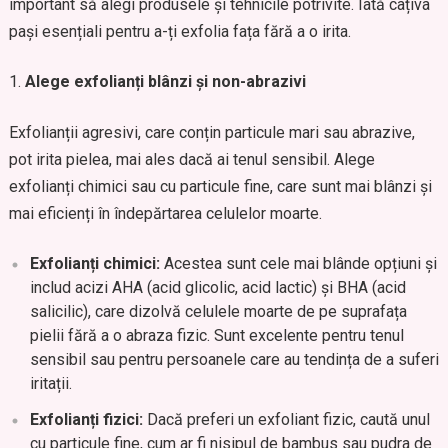
important să alegi produsele și tehnicile potrivite. Iată câțiva
pași esențiali pentru a-ți exfolia fața fără a o irita.
Alege exfolianți blânzi și non-abrazivi
Exfolianții agresivi, care conțin particule mari sau abrazive,
pot irita pielea, mai ales dacă ai tenul sensibil. Alege
exfolianți chimici sau cu particule fine, care sunt mai blânzi și
mai eficienți în îndepărtarea celulelor moarte.
Exfolianți chimici:
Acestea sunt cele mai blânde opțiuni și
includ acizi AHA (acid glicolic, acid lactic) și BHA (acid
salicilic), care dizolvă celulele moarte de pe suprafața
pielii fără a o abraza fizic. Sunt excelente pentru tenul
sensibil sau pentru persoanele care au tendința de a suferi
iritații.
Exfolianți fizici:
Dacă preferi un exfoliant fizic, caută unul
cu particule fine, cum ar fi nisipul de bambus sau pudra de