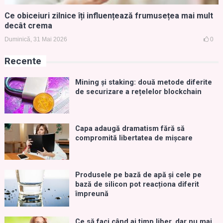
Ce obiceiuri zilnice îți influențează frumusețea mai mult
decât crema
Duminică, 31 Mai 2026
0
Recente
Mining și staking: două metode diferite
de securizare a rețelelor blockchain
Capa adaugă dramatism fără să
compromită libertatea de mișcare
Produsele pe bază de apă și cele pe
bază de silicon pot reacționa diferit
împreună
Ce să faci când ai timp liber, dar nu mai