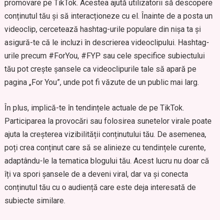
promovare pe TikTok. Acestea ajută utilizatorii să descopere
conținutul tău și să interacționeze cu el. Înainte de a posta un
videoclip, cercetează hashtag-urile populare din nișa ta și
asigură-te că le incluzi în descrierea videoclipului. Hashtag-
urile precum #ForYou, #FYP sau cele specifice subiectului
tău pot crește șansele ca videoclipurile tale să apară pe
pagina „For You”, unde pot fi văzute de un public mai larg.
În plus, implică-te în tendințele actuale de pe TikTok.
Participarea la provocări sau folosirea sunetelor virale poate
ajuta la creșterea vizibilității conținutului tău. De asemenea,
poți crea conținut care să se alinieze cu tendințele curente,
adaptându-le la tematica blogului tău. Acest lucru nu doar că
îți va spori șansele de a deveni viral, dar va și conecta
conținutul tău cu o audiență care este deja interesată de
subiecte similare.