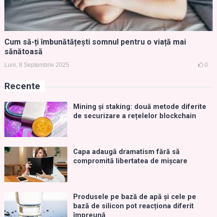
Cum să-ți îmbunătățești somnul pentru o viață mai
sănătoasă
Luni, 8 Septembrie 2025
0
Recente
Mining și staking: două metode diferite
de securizare a rețelelor blockchain
Capa adaugă dramatism fără să
compromită libertatea de mișcare
Produsele pe bază de apă și cele pe
bază de silicon pot reacționa diferit
împreună