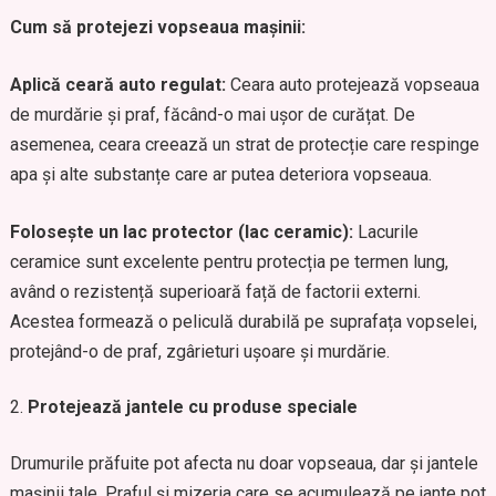
Cum să protejezi vopseaua mașinii:
Aplică ceară auto regulat:
Ceara auto protejează vopseaua
de murdărie și praf, făcând-o mai ușor de curățat. De
asemenea, ceara creează un strat de protecție care respinge
apa și alte substanțe care ar putea deteriora vopseaua.
Folosește un lac protector (lac ceramic):
Lacurile
ceramice sunt excelente pentru protecția pe termen lung,
având o rezistență superioară față de factorii externi.
Acestea formează o peliculă durabilă pe suprafața vopselei,
protejând-o de praf, zgârieturi ușoare și murdărie.
Protejează jantele cu produse speciale
Drumurile prăfuite pot afecta nu doar vopseaua, dar și jantele
mașinii tale. Praful și mizeria care se acumulează pe jante pot