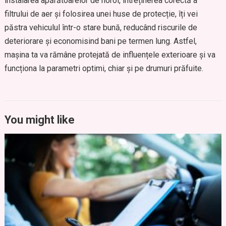
instalarea apărătoarelor de noroi, întreținerea corectă a
filtrului de aer și folosirea unei huse de protecție, îți vei
păstra vehiculul într-o stare bună, reducând riscurile de
deteriorare și economisind bani pe termen lung. Astfel,
mașina ta va rămâne protejată de influențele exterioare și va
funcționa la parametri optimi, chiar și pe drumuri prăfuite.
You might like