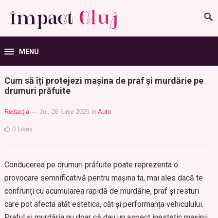
MENU
Cum să îți protejezi mașina de praf și murdărie pe
drumuri prăfuite
Redacția
— Joi, 26 Iunie 2025
in
Auto
0
Likes
Conducerea pe drumuri prăfuite poate reprezenta o
provocare semnificativă pentru mașina ta, mai ales dacă te
confrunți cu acumularea rapidă de murdărie, praf și resturi
care pot afecta atât estetica, cât și performanța vehiculului.
Praful și murdăria nu doar că dau un aspect inestetic mașinii,