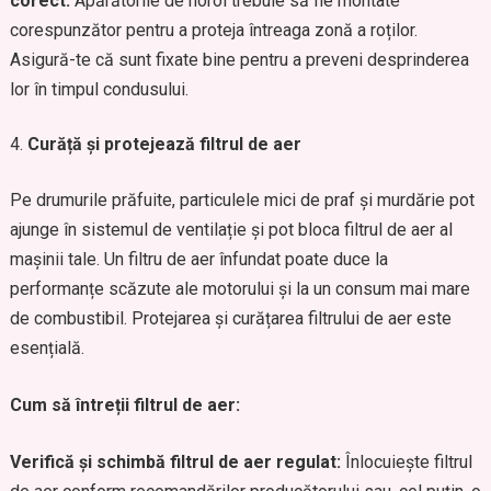
corect:
Apărătorile de noroi trebuie să fie montate
corespunzător pentru a proteja întreaga zonă a roților.
Asigură-te că sunt fixate bine pentru a preveni desprinderea
lor în timpul condusului.
Curăță și protejează filtrul de aer
Pe drumurile prăfuite, particulele mici de praf și murdărie pot
ajunge în sistemul de ventilație și pot bloca filtrul de aer al
mașinii tale. Un filtru de aer înfundat poate duce la
performanțe scăzute ale motorului și la un consum mai mare
de combustibil. Protejarea și curățarea filtrului de aer este
esențială.
Cum să întreții filtrul de aer:
Verifică și schimbă filtrul de aer regulat:
Înlocuiește filtrul