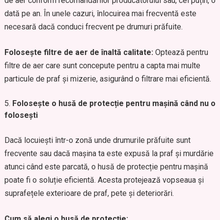
de aer conform recomandărilor producătorului sau, cel puțin, o
dată pe an. În unele cazuri, înlocuirea mai frecventă este
necesară dacă conduci frecvent pe drumuri prăfuite.
Folosește filtre de aer de înaltă calitate:
Optează pentru
filtre de aer care sunt concepute pentru a capta mai multe
particule de praf și mizerie, asigurând o filtrare mai eficientă.
Folosește o husă de protecție pentru mașină când nu o
folosești
Dacă locuiești într-o zonă unde drumurile prăfuite sunt
frecvente sau dacă mașina ta este expusă la praf și murdărie
atunci când este parcată, o husă de protecție pentru mașină
poate fi o soluție eficientă. Acesta protejează vopseaua și
suprafețele exterioare de praf, pete și deteriorări.
Cum să alegi o husă de protecție: