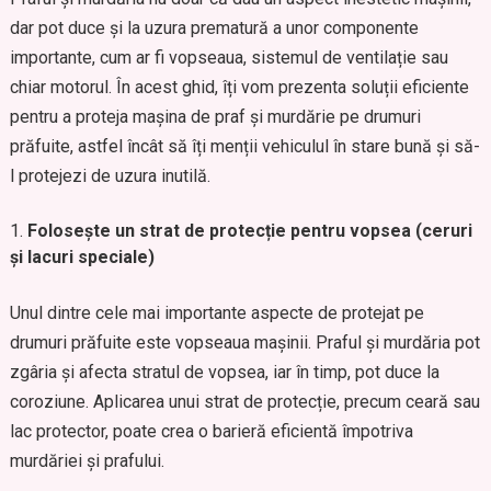
dar pot duce și la uzura prematură a unor componente
importante, cum ar fi vopseaua, sistemul de ventilație sau
chiar motorul. În acest ghid, îți vom prezenta soluții eficiente
pentru a proteja mașina de praf și murdărie pe drumuri
prăfuite, astfel încât să îți menții vehiculul în stare bună și să-
l protejezi de uzura inutilă.
Folosește un strat de protecție pentru vopsea (ceruri
și lacuri speciale)
Unul dintre cele mai importante aspecte de protejat pe
drumuri prăfuite este vopseaua mașinii. Praful și murdăria pot
zgâria și afecta stratul de vopsea, iar în timp, pot duce la
coroziune. Aplicarea unui strat de protecție, precum ceară sau
lac protector, poate crea o barieră eficientă împotriva
murdăriei și prafului.