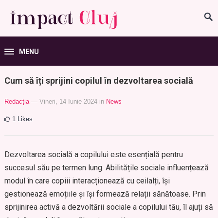
MENU
Cum să îți sprijini copilul în dezvoltarea socială
Redacția
— Vineri, 14 Iunie 2024
in
News
1
Likes
Dezvoltarea socială a copilului este esențială pentru
succesul său pe termen lung. Abilitățile sociale influențează
modul în care copiii interacționează cu ceilalți, își
gestionează emoțiile și își formează relații sănătoase. Prin
sprijinirea activă a dezvoltării sociale a copilului tău, îl ajuți să