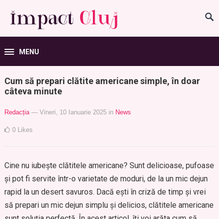
MENU
Cum să prepari clătite americane simple, în doar
câteva minute
Redacția
— Vineri, 10 Ianuarie 2025
in
News
0
Likes
Cine nu iubește clătitele americane? Sunt delicioase, pufoase
și pot fi servite într-o varietate de moduri, de la un mic dejun
rapid la un desert savuros. Dacă ești în criză de timp și vrei
să prepari un mic dejun simplu și delicios, clătitele americane
sunt soluția perfectă. În acest articol, îți voi arăta cum să