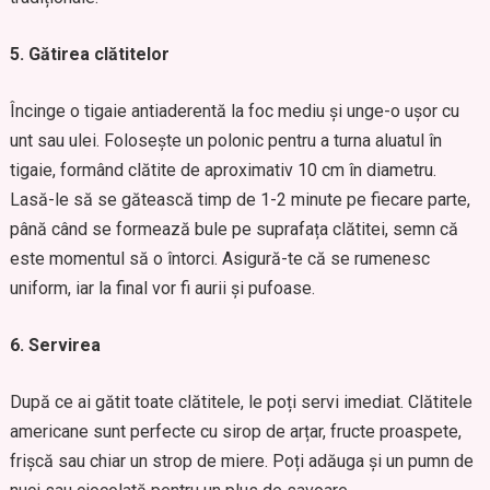
5. Gătirea clătitelor
Încinge o tigaie antiaderentă la foc mediu și unge-o ușor cu
unt sau ulei. Folosește un polonic pentru a turna aluatul în
tigaie, formând clătite de aproximativ 10 cm în diametru.
Lasă-le să se gătească timp de 1-2 minute pe fiecare parte,
până când se formează bule pe suprafața clătitei, semn că
este momentul să o întorci. Asigură-te că se rumenesc
uniform, iar la final vor fi aurii și pufoase.
6. Servirea
După ce ai gătit toate clătitele, le poți servi imediat. Clătitele
americane sunt perfecte cu sirop de arțar, fructe proaspete,
frișcă sau chiar un strop de miere. Poți adăuga și un pumn de