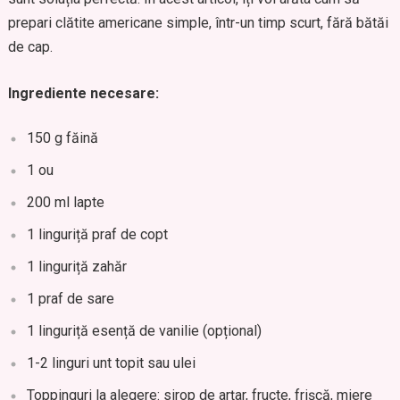
prepari clătite americane simple, într-un timp scurt, fără bătăi
de cap.
Ingrediente necesare:
150 g făină
1 ou
200 ml lapte
1 linguriță praf de copt
1 linguriță zahăr
1 praf de sare
1 linguriță esență de vanilie (opțional)
1-2 linguri unt topit sau ulei
Toppinguri la alegere: sirop de arțar, fructe, frișcă, miere