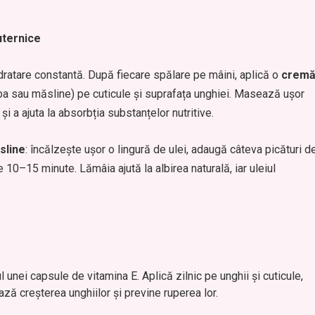
uternice
hidratare constantă. După fiecare spălare pe mâini, aplică o
crem
ba sau măsline) pe cuticule și suprafața unghiei. Masează ușor
și a ajuta la absorbția substanțelor nutritive.
sline
: încălzește ușor o lingură de ulei, adaugă câteva picături d
 10–15 minute. Lămâia ajută la albirea naturală, iar uleiul
l unei capsule de vitamina E. Aplică zilnic pe unghii și cuticule,
ă creșterea unghiilor și previne ruperea lor.