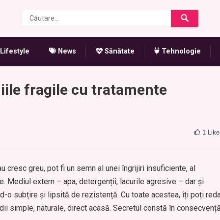
Lifestyle
News
Sănătate
Tehnologie
iile fragile cu tratamente
1
Like
 cresc greu, pot fi un semn al unei îngrijiri insuficiente, al
e. Mediul extern – apa, detergenții, lacurile agresive – dar și
d-o subțire și lipsită de rezistență. Cu toate acestea, îți poți red
ii simple, naturale, direct acasă. Secretul constă în consecvență