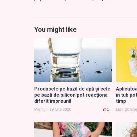
You might like
Produsele pe bază de apă și cele
Aplicato
pe bază de silicon pot reacționa
în tub po
diferit împreună
timp
Miercuri, 29 Iulie 2026
1
Luni, 20 Iul