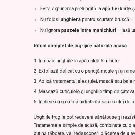
Evită expunerea prelungită la
apă fierbinte ș
Nu folosi
unghiera
pentru scurtare bruscă – 
Nu ignora
pauzele între manichiuri
– lasă un
Ritual complet de îngrijire naturală acasă
Înmoaie unghiile în apă caldă 5 minute.
Exfoliază delicat cu o periuță moale și un ame
Aplică tratamentul ales (ulei, mască sau baie nu
Masează cuticulele și unghiile timp de câteva
Încheie cu o cremă hidratantă sau cu ulei de m
Unghiile fragile pot redeveni sănătoase și reziste
Tratamentele simple de acasă, combinate cu o alim
puțină răbdare, vei redescoperi plăcerea de a ave