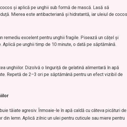
 cocos și aplică pe unghii sub formă de mască. Lasă să
uță. Mierea este antibacteriană și hidratantă, iar uleiul de coco
un remediu excelent pentru unghii fragile. Pisează un cățel și
e. Aplică pe unghii timp de 10 minute, o dată pe săptămână.
ea unghiilor. Dizolvă o linguriță de gelatină alimentară în apă
ute. Repetă de 2–3 ori pe săptămână pentru un efect vizibil de
iilor
buie tăiate agresiv. Înmoaie-le în apă caldă cu câteva picături de
or din lemn. Aplică zilnic un ulei pentru cuticule sau miere pentru