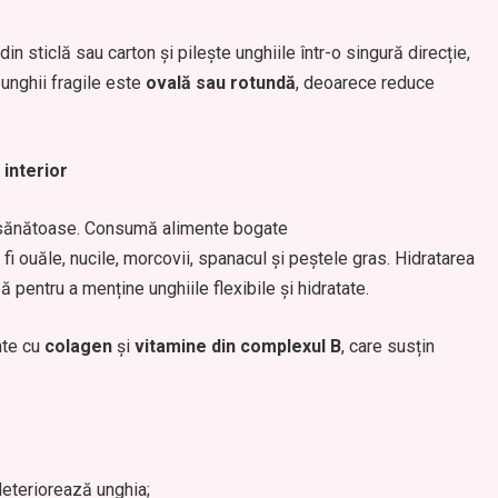
in sticlă sau carton și pilește unghiile într-o singură direcție,
 unghii fragile este
ovală sau rotundă
, deoarece reduce
 interior
ii sănătoase. Consumă alimente bogate
fi ouăle, nucile, morcovii, spanacul și peștele gras. Hidratarea
ă pentru a menține unghiile flexibile și hidratate.
nte cu
colagen
și
vitamine din complexul B
, care susțin
eteriorează unghia;