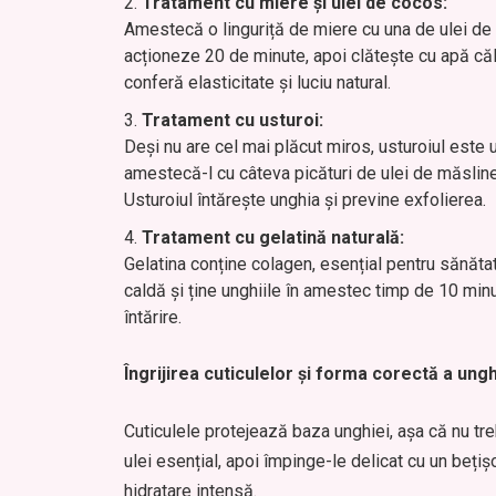
Tratament cu miere și ulei de cocos:
Amestecă o linguriță de miere cu una de ulei de
acționeze 20 de minute, apoi clătește cu apă căld
conferă elasticitate și luciu natural.
Tratament cu usturoi:
Deși nu are cel mai plăcut miros, usturoiul este 
amestecă-l cu câteva picături de ulei de măslin
Usturoiul întărește unghia și previne exfolierea.
Tratament cu gelatină naturală:
Gelatina conține colagen, esențial pentru sănătat
caldă și ține unghiile în amestec timp de 10 min
întărire.
Îngrijirea cuticulelor și forma corectă a ungh
Cuticulele protejează baza unghiei, așa că nu tre
ulei esențial, apoi împinge-le delicat cu un bețiș
hidratare intensă.