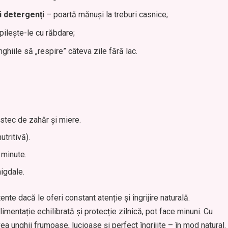
i detergenți
– poartă mănuși la treburi casnice;
pilește-le cu răbdare;
ghiile să „respire” câteva zile fără lac.
stec de zahăr și miere.
tritivă).
 minute.
igdale.
nte dacă le oferi constant atenție și îngrijire naturală.
entație echilibrată și protecție zilnică, pot face minuni. Cu
a unghii frumoase, lucioase și perfect îngrijite – în mod natural.