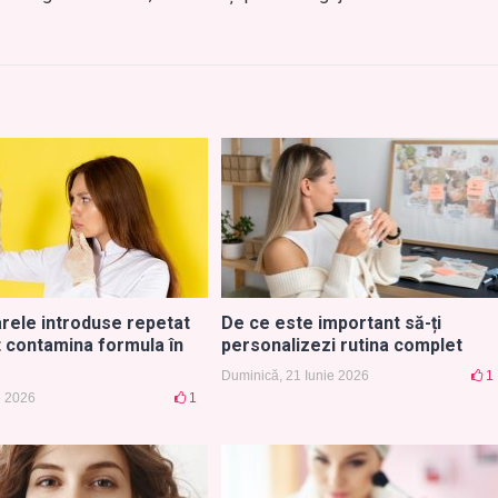
arele introduse repetat
De ce este important să-ți
t contamina formula în
personalizezi rutina complet
Duminică, 21 Iunie 2026
1
ie 2026
1