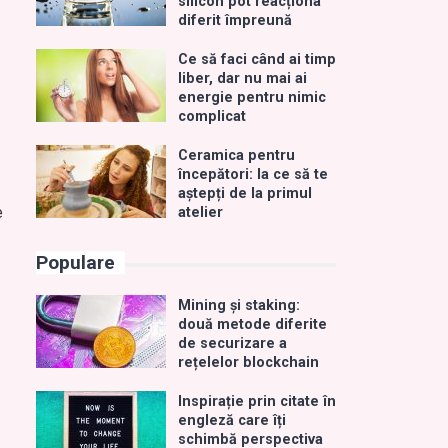
silicon pot reacționa
diferit împreună
Ce să faci când ai timp
liber, dar nu mai ai
energie pentru nimic
ă
complicat
Ceramica pentru
începători: la ce să te
aștepți de la primul
e
atelier
Populare
Mining și staking:
două metode diferite
de securizare a
rețelelor blockchain
Inspirație prin citate în
engleză care îți
schimbă perspectiva