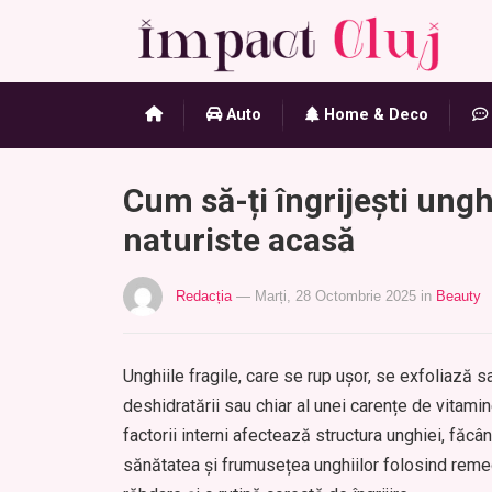
Auto
Home & Deco
Cum să-ți îngrijești ungh
naturiste acasă
Redacția
— Marți, 28 Octombrie 2025
in
Beauty
Unghiile fragile, care se rup ușor, se exfoliază sau
deshidratării sau chiar al unei carențe de vitamin
factorii interni afectează structura unghiei, făcân
sănătatea și frumusețea unghiilor folosind remed