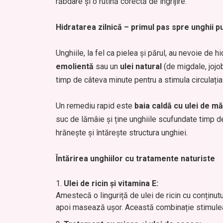
răbdare și o rutină corectă de îngrijire.
Hidratarea zilnică – primul pas spre unghii p
Unghiile, la fel ca pielea și părul, au nevoie de 
emolientă
sau un
ulei natural
(de migdale, jojo
timp de câteva minute pentru a stimula circulația 
Un remediu rapid este
baia caldă cu ulei de mă
suc de lămâie și ține unghiile scufundate timp de
hrănește și întărește structura unghiei.
Întărirea unghiilor cu tratamente naturiste
Ulei de ricin și vitamina E:
Amestecă o linguriță de ulei de ricin cu conținutu
apoi masează ușor. Această combinație stimuleaz