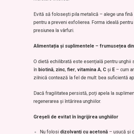
Evită să folosești pila metalică – alege una fină d
pentru a preveni exfolierea. Forma ideală pentru
presiunea la vârfuri.
Alimentația și suplimentele – frumusețea din
O dietă echilibrată este esențială pentru ungh
în
biotină
,
zinc
,
fier
,
vitamina A
,
C
și
E
– cum ar 
zilnică contează la fel de mult: bea suficientă ap
Dacă fragilitatea persistă, poți apela la suplime
regenerarea și întărirea unghiilor.
Greșeli de evitat în îngrijirea unghiilor
Nu folosi
dizolvanți cu acetonă
– usucă și d