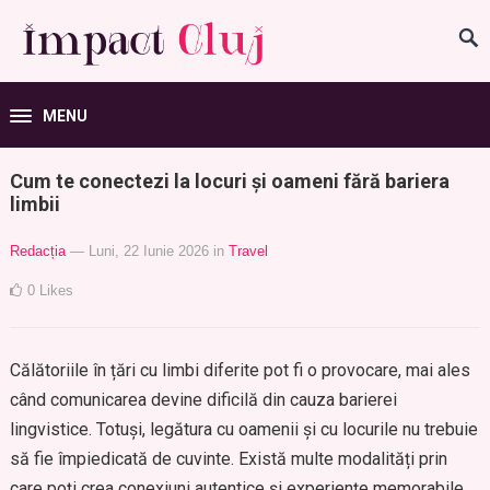
MENU
Cum te conectezi la locuri și oameni fără bariera
limbii
Redacția
— Luni, 22 Iunie 2026
in
Travel
0
Likes
Călătoriile în țări cu limbi diferite pot fi o provocare, mai ales
când comunicarea devine dificilă din cauza barierei
lingvistice. Totuși, legătura cu oamenii și cu locurile nu trebuie
să fie împiedicată de cuvinte. Există multe modalități prin
care poți crea conexiuni autentice și experiențe memorabile