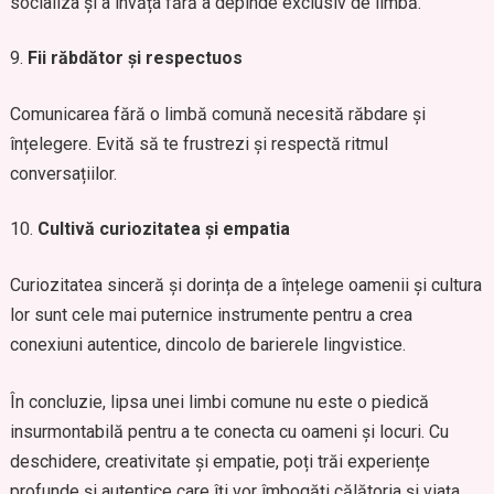
socializa și a învăța fără a depinde exclusiv de limbă.
Fii răbdător și respectuos
Comunicarea fără o limbă comună necesită răbdare și
înțelegere. Evită să te frustrezi și respectă ritmul
conversațiilor.
Cultivă curiozitatea și empatia
Curiozitatea sinceră și dorința de a înțelege oamenii și cultura
lor sunt cele mai puternice instrumente pentru a crea
conexiuni autentice, dincolo de barierele lingvistice.
În concluzie, lipsa unei limbi comune nu este o piedică
insurmontabilă pentru a te conecta cu oameni și locuri. Cu
deschidere, creativitate și empatie, poți trăi experiențe
profunde și autentice care îți vor îmbogăți călătoria și viața.