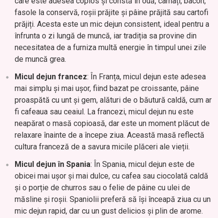
care este adesea copios și constă în ouă, cârnați, bacon,
fasole la conservă, roșii prăjite și pâine prăjită sau cartofi
prăjiți. Acesta este un mic dejun consistent, ideal pentru a
înfrunta o zi lungă de muncă, iar tradiția sa provine din
necesitatea de a furniza multă energie în timpul unei zile
de muncă grea.
Micul dejun francez
: În Franța, micul dejun este adesea
mai simplu și mai ușor, fiind bazat pe croissante, pâine
proaspătă cu unt și gem, alături de o băutură caldă, cum ar
fi cafeaua sau ceaiul. La francezi, micul dejun nu este
neapărat o masă copioasă, dar este un moment plăcut de
relaxare înainte de a începe ziua. Această masă reflectă
cultura franceză de a savura micile plăceri ale vieții.
Micul dejun în Spania
: În Spania, micul dejun este de
obicei mai ușor și mai dulce, cu cafea sau ciocolată caldă
și o porție de churros sau o felie de pâine cu ulei de
măsline și roșii. Spaniolii preferă să își înceapă ziua cu un
mic dejun rapid, dar cu un gust delicios și plin de arome.