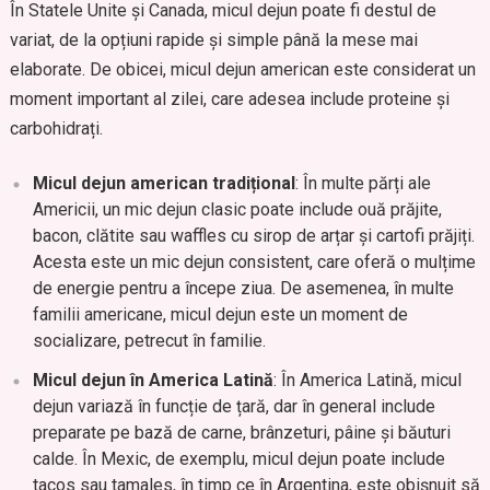
În Statele Unite și Canada, micul dejun poate fi destul de
variat, de la opțiuni rapide și simple până la mese mai
elaborate. De obicei, micul dejun american este considerat un
moment important al zilei, care adesea include proteine și
carbohidrați.
Micul dejun american tradițional
: În multe părți ale
Americii, un mic dejun clasic poate include ouă prăjite,
bacon, clătite sau waffles cu sirop de arțar și cartofi prăjiți.
Acesta este un mic dejun consistent, care oferă o mulțime
de energie pentru a începe ziua. De asemenea, în multe
familii americane, micul dejun este un moment de
socializare, petrecut în familie.
Micul dejun în America Latină
: În America Latină, micul
dejun variază în funcție de țară, dar în general include
preparate pe bază de carne, brânzeturi, pâine și băuturi
calde. În Mexic, de exemplu, micul dejun poate include
tacos sau tamales, în timp ce în Argentina, este obișnuit să