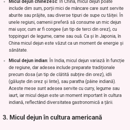
Micul dejun chinezesc
: În China, micul dejun poate
include dim sum, porții mici de mâncare care sunt servite
aburite sau prăjite, sau diverse tipuri de supe cu tăiței. În
unele regiuni, oamenii preferă să consume un mic dejun
mai ușor, cum ar fi congee (un tip de terci din orez), cu
toppinguri de legume, carne sau ouă. Ca și în Japonia, în
China micul dejun este văzut ca un moment de energie și
sănătate.
Micul dejun indian
: În India, micul dejun variază în funcție
de regiune, dar adesea include preparate tradiționale
precum dosa (un tip de clătită subțire din orez), idli
(găluște din orez și linte), sau paratha (pâine indiană).
Aceste mese sunt adesea servite cu curry, legume sau
iaurt, iar micul dejun este un moment important în cultura
indiană, reflectând diversitatea gastronomică a țării.
3.
Micul dejun în cultura americană