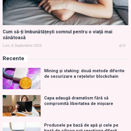
Cum să-ți îmbunătățești somnul pentru o viață mai
sănătoasă
Luni, 8 Septembrie 2025
0
Recente
Mining și staking: două metode diferite
de securizare a rețelelor blockchain
Capa adaugă dramatism fără să
compromită libertatea de mișcare
Produsele pe bază de apă și cele pe
bază de silicon pot reacționa diferit