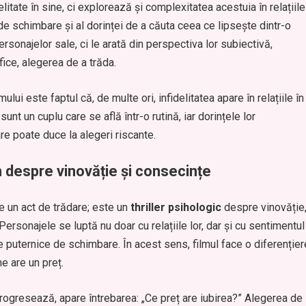
itate în sine, ci explorează și complexitatea acestuia în relațiile
e schimbare și al dorinței de a căuta ceea ce lipsește dintr-o
personajelor sale, ci le arată din perspectiva lor subiectivă,
fice, alegerea de a trăda.
ului este faptul că, de multe ori, infidelitatea apare în relațiile în
nt un cuplu care se află într-o rutină, iar dorințele lor
e poate duce la alegeri riscante.
 despre vinovăție și consecințe
e un act de trădare; este un
thriller psihologic
despre vinovăție
ersonajele se luptă nu doar cu relațiile lor, dar și cu sentimentul
e puternice de schimbare. În acest sens, filmul face o diferențier
ne are un preț.
ogresează, apare întrebarea: „Ce preț are iubirea?” Alegerea de