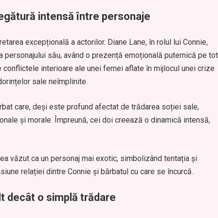
egătură intensă între personaje
retarea excepțională a actorilor. Diane Lane, în rolul lui Connie,
a personajului său, având o prezență emoțională puternică pe tot
conflictele interioare ale unei femei aflate în mijlocul unei crize
 dorințelor sale neîmplinite.
rbat care, deși este profund afectat de trădarea soției sale,
ionale și morale. Împreună, cei doi creează o dinamică intensă,
sea văzut ca un personaj mai exotic, simbolizând tentația și
une relației dintre Connie și bărbatul cu care se încurcă.
ult decât o simplă trădare