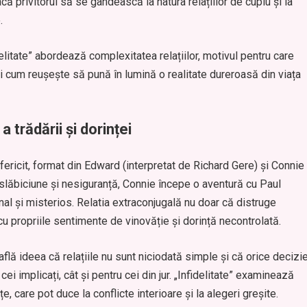
ă privitorul să se gândească la natura relațiilor de cuplu și la
.
elitate” abordează complexitatea relațiilor, motivul pentru care
și cum reușește să pună în lumină o realitate dureroasă din viața
 trădării și dorinței
fericit, format din Edward (interpretat de Richard Gere) și Connie
slăbiciune și nesiguranță, Connie începe o aventură cu Paul
nal și misterios. Relatia extraconjugală nu doar că distruge
cu propriile sentimente de vinovăție și dorință necontrolată.
află ideea că relațiile nu sunt niciodată simple și că orice decizi
ei implicați, cât și pentru cei din jur. „Infidelitate” examinează
, care pot duce la conflicte interioare și la alegeri greșite.