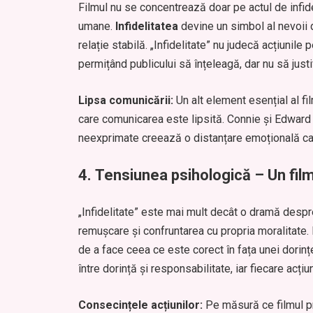
Filmul nu se concentrează doar pe actul de infidel
umane.
Infidelitatea
devine un simbol al nevoii d
relație stabilă. „Infidelitate” nu judecă acțiunile 
permițând publicului să înțeleagă, dar nu să justi
Lipsa comunicării:
Un alt element esențial al film
care comunicarea este lipsită. Connie și Edward su
neexprimate creează o distanțare emoțională car
4.
Tensiunea psihologică – Un film
„Infidelitate” este mai mult decât o dramă despr
remușcare și confruntarea cu propria moralitate. P
de a face ceea ce este corect în fața unei dorinț
între dorință și responsabilitate, iar fiecare acțiu
Consecințele acțiunilor:
Pe măsură ce filmul pr