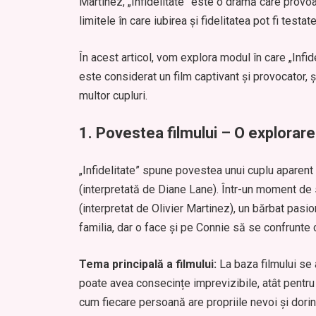
Martinez, „Infidelitate” este o dramă care provoac
limitele în care iubirea și fidelitatea pot fi testate
În acest articol, vom explora modul în care „Infid
este considerat un film captivant și provocator, 
multor cupluri.
1.
Povestea filmului – O explorare a
„Infidelitate” spune povestea unui cuplu aparent 
(interpretată de Diane Lane). Într-un moment de 
(interpretat de Olivier Martinez), un bărbat pasio
familia, dar o face și pe Connie să se confrunte 
Tema principală a filmului:
La baza filmului se 
poate avea consecințe imprevizibile, atât pentru c
cum fiecare persoană are propriile nevoi și dorințe