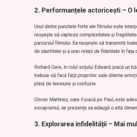
2.
Performanțele actoricești – O l
Unul dintre punctele forte ale filmului este interp
reușește să capteze complexitatea și fragilitate
parcursul filmului. Ea reușește să transmită toate 
de identitate și a unei relații de fidelitate în fața
Richard Gere, în rolul soțului Edward, joacă un bă
trebuie să facă față propriilor sale dileme emoț
plină de tensiune și confuzie.
Olivier Martinez, care îl joacă pe Paul, este ade
escapismul, iar prezența sa adaugă o altă dimensi
3.
Explorarea infidelității – Mai m