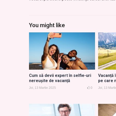
You might like
Cum să devii expert în selfie-uri
Vacanță 
nereușite de vacanță
pe care n
Joi, 13 Martie 2025
0
Joi, 13 Mart