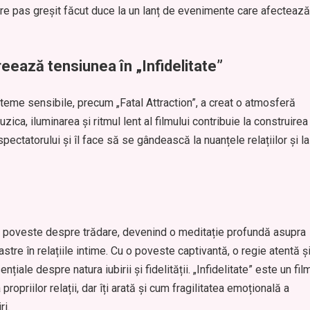
iecare pas greșit făcut duce la un lanț de evenimente care afectează
ează tensiunea în „Infidelitate”
 teme sensibile, precum „Fatal Attraction”, a creat o atmosferă
Muzica, iluminarea și ritmul lent al filmului contribuie la construirea
ectatorului și îl face să se gândească la nuanțele relațiilor și la
la poveste despre trădare, devenind o meditație profundă asupra
astre în relațiile intime. Cu o poveste captivantă, o regie atentă ș
nțiale despre natura iubirii și fidelității. „Infidelitate” este un fil
opriilor relații, dar îți arată și cum fragilitatea emoțională a
ri.