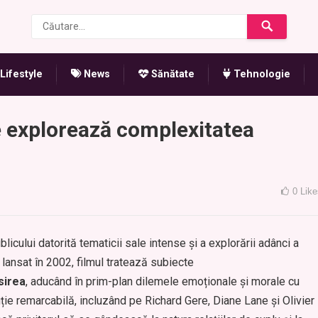
Lifestyle
News
Sănătate
Tehnologie
re explorează complexitatea
0
Like
ublicului datorită tematicii sale intense și a explorării adânci a
i lansat în 2002, filmul tratează subiecte
sirea
, aducând în prim-plan dilemele emoționale și morale cu
ție remarcabilă, incluzând pe Richard Gere, Diane Lane și Olivier