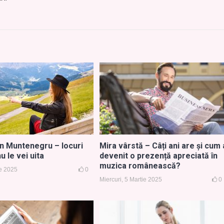
în Muntenegru – locuri
Mira vârstă – Câți ani are și cum 
u le vei uita
devenit o prezență apreciată în
muzica românească?
ie 2025
0
Miercuri, 5 Martie 2025
0