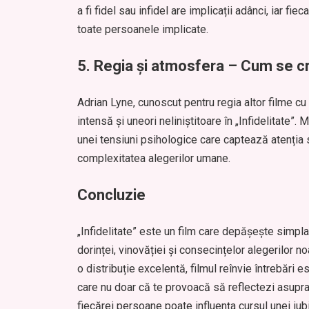
a fi fidel sau infidel are implicații adânci, iar f
toate persoanele implicate.
5.
Regia și atmosfera – Cum se cre
Adrian Lyne, cunoscut pentru regia altor filme cu
intensă și uneori neliniștitoare în „Infidelitate”. 
unei tensiuni psihologice care captează atenția sp
complexitatea alegerilor umane.
Concluzie
„Infidelitate” este un film care depășește simp
dorinței, vinovăției și consecințelor alegerilor no
o distribuție excelentă, filmul reînvie întrebări ese
care nu doar că te provoacă să reflectezi asupra pr
fiecărei persoane poate influența cursul unei iubi