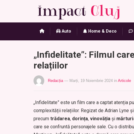
Auto
Home & Deco
„Infidelitate”: Filmul ca
relațiilor
Redacția
— Marți, 19 Noiembrie 2024
in
Articole
„Infidelitate” este un film care a captat atenția p
complexității relațiilor. Regizat de Adrian Lyne ș
precum
trădarea
,
dorința
,
vinovăția
și
mărturi
care se confruntă personajele sale. Cu o distribu