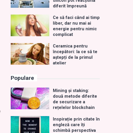
silicon pot reacționa
diferit împreună
Ce să faci când ai timp
liber, dar nu mai ai
energie pentru nimic
complicat
Ceramica pentru
începători: la ce să te
aștepți de la primul
atelier
Populare
Mining și staking:
două metode diferite
de securizare a
rețelelor blockchain
e
Inspirație prin citate în
engleză care îți
schimbă perspectiva