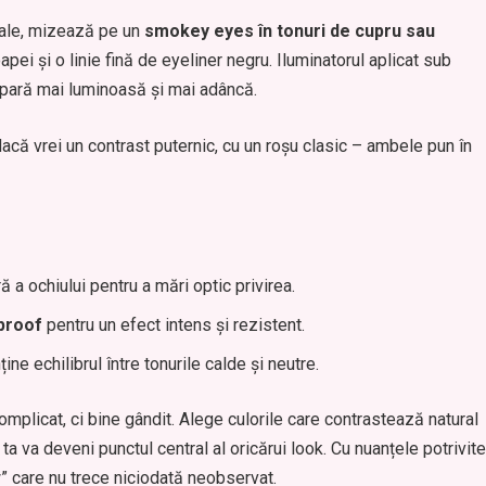
iale, mizează pe un
smokey eyes în tonuri de cupru sau
pei și o linie fină de eyeliner negru. Iluminatorul aplicat sub
ă pară mai luminoasă și mai adâncă.
acă vrei un contrast puternic, cu un roșu clasic – ambele pun în
ră a ochiului pentru a mări optic privirea.
proof
pentru un efect intens și rezistent.
ine echilibrul între tonurile calde și neutre.
complicat, ci bine gândit. Alege culorile care contrastează natural
ea ta va deveni punctul central al oricărui look. Cu nuanțele potrivite
w” care nu trece niciodată neobservat.