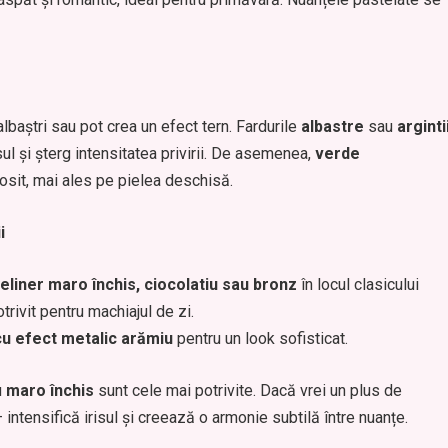
baștri sau pot crea un efect tern. Fardurile
albastre
sau
arginti
ul și șterg intensitatea privirii. De asemenea,
verde
osit, mai ales pe pielea deschisă.
i
eliner maro închis, ciocolatiu sau bronz
în locul clasicului
rivit pentru machiajul de zi.
cu efect metalic arămiu
pentru un look sofisticat.
u
maro închis
sunt cele mai potrivite. Dacă vrei un plus de
 intensifică irisul și creează o armonie subtilă între nuanțe.