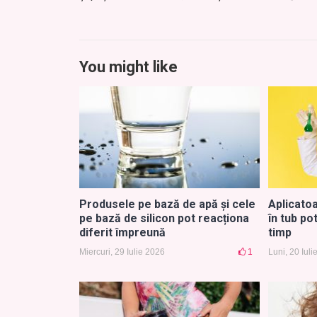
You might like
Produsele pe bază de apă și cele
Aplicato
pe bază de silicon pot reacționa
în tub po
diferit împreună
timp
Miercuri, 29 Iulie 2026
1
Luni, 20 Iul