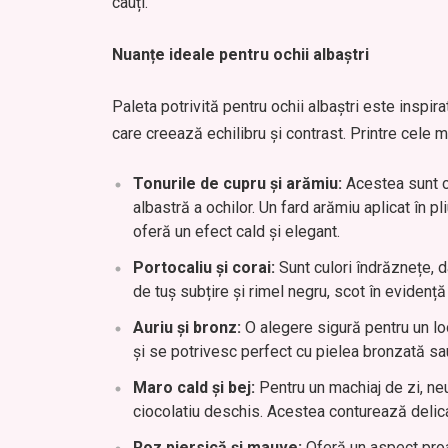
cauți.
Nuanțe ideale pentru ochii albaștri
Paleta potrivită pentru ochii albaștri este inspi
care creează echilibru și contrast. Printre cele 
Tonurile de cupru și arămiu:
Acestea sunt c
albastră a ochilor. Un fard arămiu aplicat în 
oferă un efect cald și elegant.
Portocaliu și corai:
Sunt culori îndrăznețe, d
de tuș subțire și rimel negru, scot în evidență
Auriu și bronz:
O alegere sigură pentru un loo
și se potrivesc perfect cu pielea bronzată sa
Maro cald și bej:
Pentru un machiaj de zi, neut
ciocolatiu deschis. Acestea conturează delicat
Roz piersică și mauve:
Oferă un aspect proa