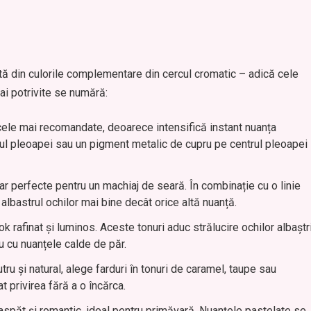
rată din culorile complementare din cercul cromatic – adică cele
mai potrivite se numără:
ele mai recomandate, deoarece intensifică instant nuanța
pliul pleoapei sau un pigment metalic de cupru pe centrul pleoapei
ar perfecte pentru un machiaj de seară. În combinație cu o linie
 albastrul ochilor mai bine decât orice altă nuanță.
k rafinat și luminos. Aceste tonuri aduc strălucire ochilor albaștr
u cu nuanțele calde de păr.
ru și natural, alege farduri în tonuri de caramel, taupe sau
 privirea fără a o încărca.
spăt și romantic, ideal pentru primăvară. Nuanțele pastelate se