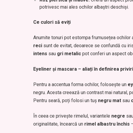
potrivesc mai ales ochilor albaștri deschiși.
Ce culori să eviți
Anumite tonuri pot estompa frumusețea ochilor al
reci
sunt de evitat, deoarece se confundă cu iris
intens
sau
gri metalic
pot conferi un aspect ob
Eyeliner și mascara – aliați în definirea priviri
Pentru a accentua forma ochilor, folosește un
ey
negru. Acesta creează un contrast mai natural, pot
Pentru seară, poți folosi un tuș
negru mat
sau
În ceea ce privește rimelul, variantele
negre
sa
originalitate, încearcă un
rimel albastru închis
–