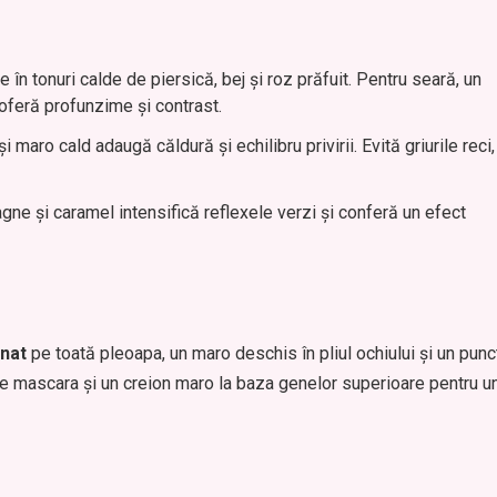
 în tonuri calde de piersică, bej și roz prăfuit. Pentru seară, un
feră profunzime și contrast.
maro cald adaugă căldură și echilibru privirii. Evită griurile reci,
gne și caramel intensifică reflexele verzi și conferă un efect
inat
pe toată pleoapa, un maro deschis în pliul ochiului și un punc
 de mascara și un creion maro la baza genelor superioare pentru u