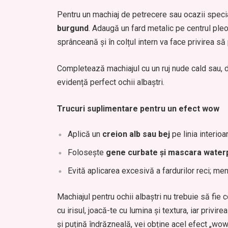
Pentru un machiaj de petrecere sau ocazii spec
burgund
. Adaugă un fard metalic pe centrul pleoa
sprânceană și în colțul intern va face privirea s
Completează machiajul cu un ruj nude cald sau, d
evidență perfect ochii albaștri.
Trucuri suplimentare pentru un efect wow
Aplică un
creion alb sau bej
pe linia interioa
Folosește
gene curbate și mascara water
Evită aplicarea excesivă a fardurilor reci; menț
Machiajul pentru ochii albaștri nu trebuie să fie 
cu irisul, joacă-te cu lumina și textura, iar privir
și puțină îndrăzneală, vei obține acel efect „wo