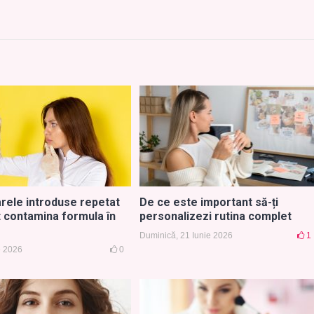
arele introduse repetat
De ce este important să-ți
t contamina formula în
personalizezi rutina complet
Duminică, 21 Iunie 2026
1
ie 2026
0