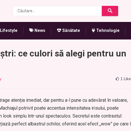
Lifestyle
News
Sănătate
Tehnologie
tri: ce culori să alegi pentru un
y
1
Like
trage atenția imediat, dar pentru a-l pune cu adevărat în valoare,
Machiajul potrivit poate accentua intensitatea irisului, poate
 look simplu într-unul spectaculos. Secretul este contrastul:
ază perfect albastrul ochilor, oferind acel efect „wow” pe care î