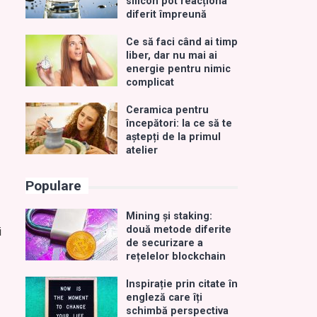
silicon pot reacționa
diferit împreună
Ce să faci când ai timp
liber, dar nu mai ai
energie pentru nimic
complicat
Ceramica pentru
începători: la ce să te
aștepți de la primul
atelier
Populare
Mining și staking:
două metode diferite
i
de securizare a
rețelelor blockchain
Inspirație prin citate în
engleză care îți
schimbă perspectiva