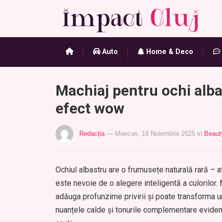
Auto
Home & Deco
Machiaj pentru ochi albaș
efect wow
Redacția
— Miercuri, 19 Noiembrie 2025
in
Beaut
Ochiul albastru are o frumusețe naturală rară – a
este nevoie de o alegere inteligentă a culorilor. 
adăuga profunzime privirii și poate transforma un
nuanțele calde și tonurile complementare evidenți