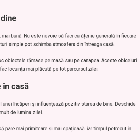
rdine
t mai bună. Nu este nevoie să faci curățenie generală în fiecare
turi simple pot schimba atmosfera din întreaga casă.
a loc obiectele rămase pe masă sau pe canapea. Aceste obiceiuri
ac locuința mai plăcută pe tot parcursul zilei.
 în casă
unei încăperi și influențează pozitiv starea de bine. Deschide
mult de lumina zilei.
ă pare mai primitoare și mai spațioasă, iar timpul petrecut în