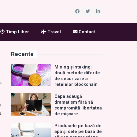
Timp Liber
Travel
Contact
Recente
Mining și staking:
două metode diferite
de securizare a
s
rețelelor blockchain
Capa adaugă
dramatism fără să
i
compromită libertatea
e
de mișcare
Produsele pe bază de
apă și cele pe bază de