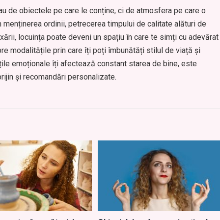
u de obiectele pe care le conține, ci de atmosfera pe care o
m menținerea ordinii, petrecerea timpului de calitate alături de
rii, locuința poate deveni un spațiu în care te simți cu adevărat
modalitățile prin care îți poți îmbunătăți stilul de viață și
ățile emoționale îți afectează constant starea de bine, este
rijin și recomandări personalizate.