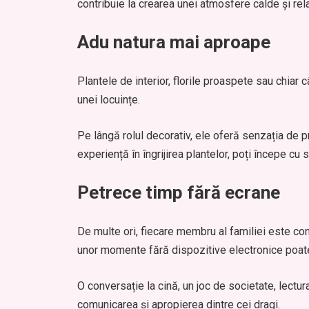
contribuie la crearea unei atmosfere calde și rel
Adu natura mai aproape
Plantele de interior, florile proaspete sau chia
unei locuințe.
Pe lângă rolul decorativ, ele oferă senzația de 
experiență în îngrijirea plantelor, poți începe cu s
Petrece timp fără ecrane
De multe ori, fiecare membru al familiei este conc
unor momente fără dispozitive electronice poate 
O conversație la cină, un joc de societate, lectu
comunicarea și apropierea dintre cei dragi.