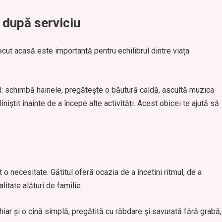
 după serviciu
ecut acasă este importantă pentru echilibrul dintre viața
al: schimbă hainele, pregătește o băutură caldă, ascultă muzica
niștit înainte de a începe alte activități. Acest obicei te ajută să
 necesitate. Gătitul oferă ocazia de a încetini ritmul, de a
itate alături de familie.
iar și o cină simplă, pregătită cu răbdare și savurată fără grabă,