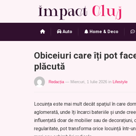
Auto
Home & Deco
Obiceiuri care îți pot fa
plăcută
Redacția
— Miercuri, 1 Iulie 2026
in
Lifestyle
Locuința este mai mult decât spațiul în care dormi 
aglomerată, unde îți încarci bateriile și unde cre
influențată doar de mobilier sau de decorațiuni, c
regularitate, pot transforma orice locuință într-un 