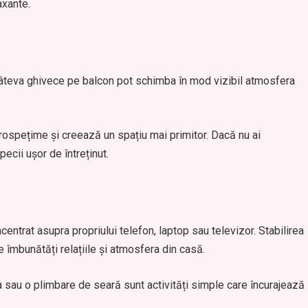
axante.
r câteva ghivece pe balcon pot schimba în mod vizibil atmosfera
prospețime și creează un spațiu mai primitor. Dacă nu ai
pecii ușor de întreținut.
entrat asupra propriului telefon, laptop sau televizor. Stabilirea
îmbunătăți relațiile și atmosfera din casă.
ra sau o plimbare de seară sunt activități simple care încurajează