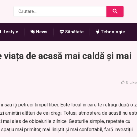
Lifestyle
News
Sănătate
Tehnologie
ce viața de acasă mai caldă și mai
0
Like
sau îți petreci timpul liber. Este locul în care te retragi după o z
ezi amintiri alături de cei dragi. Totuși, atmosfera de acasă nu est
i mai ales de obiceiurile zilnice. Gesturile simple, repetate cu
spațiu mai primitor, mai liniștit și mai confortabil, fără investiții