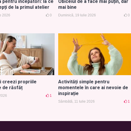
pentru începători: la ce
Obiceiul de a face mai puțin, dar
epți de la primul atelier
mai bine
ie 2026
0
Duminică, 19 Iulie 2026
0
i creezi propriile
Activități simple pentru
de răsfăț
momentele în care ai nevoie de
inspirație
 2026
1
Sâmbătă, 11 Iulie 2026
1