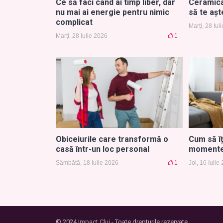
Ce să faci când ai timp liber, dar
Ceramica 
nu mai ai energie pentru nimic
să te așt
complicat
Marți, 28 Iul
Marți, 28 Iulie 2026
1
Obiceiurile care transformă o
Cum să îț
casă într-un loc personal
momente 
Sâmbătă, 18 Iulie 2026
1
Joi, 16 Iulie
© 2024
Impact Cluj
- Toate drepturile rezervate.