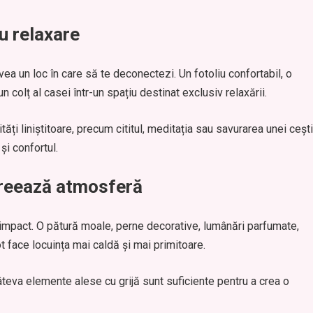
u relaxare
a un loc în care să te deconectezi. Un fotoliu confortabil, o
 colț al casei într-un spațiu destinat exclusiv relaxării.
ăți liniștitoare, precum cititul, meditația sau savurarea unei cești
și confortul.
creează atmosferă
 impact. O pătură moale, perne decorative, lumânări parfumate,
 face locuința mai caldă și mai primitoare.
teva elemente alese cu grijă sunt suficiente pentru a crea o