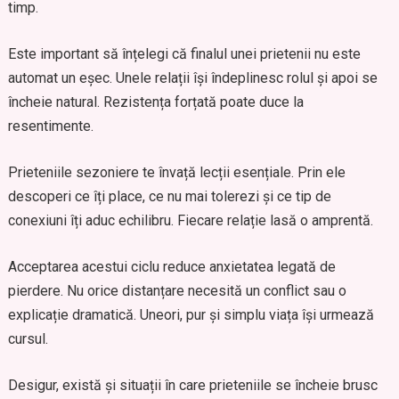
timp.
Este important să înțelegi că finalul unei prietenii nu este
automat un eșec. Unele relații își îndeplinesc rolul și apoi se
încheie natural. Rezistența forțată poate duce la
resentimente.
Prieteniile sezoniere te învață lecții esențiale. Prin ele
descoperi ce îți place, ce nu mai tolerezi și ce tip de
conexiuni îți aduc echilibru. Fiecare relație lasă o amprentă.
Acceptarea acestui ciclu reduce anxietatea legată de
pierdere. Nu orice distanțare necesită un conflict sau o
explicație dramatică. Uneori, pur și simplu viața își urmează
cursul.
Desigur, există și situații în care prieteniile se încheie brusc