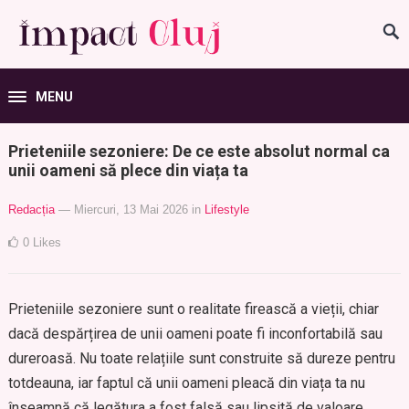
MENU
Prieteniile sezoniere: De ce este absolut normal ca
unii oameni să plece din viața ta
Redacția
— Miercuri, 13 Mai 2026
in
Lifestyle
0
Likes
Prieteniile sezoniere sunt o realitate firească a vieții, chiar
dacă despărțirea de unii oameni poate fi inconfortabilă sau
dureroasă. Nu toate relațiile sunt construite să dureze pentru
totdeauna, iar faptul că unii oameni pleacă din viața ta nu
înseamnă că legătura a fost falsă sau lipsită de valoare.