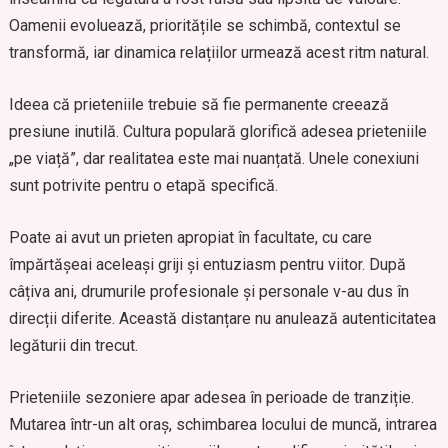
Oamenii evoluează, prioritățile se schimbă, contextul se
transformă, iar dinamica relațiilor urmează acest ritm natural.
Ideea că prieteniile trebuie să fie permanente creează
presiune inutilă. Cultura populară glorifică adesea prieteniile
„pe viață”, dar realitatea este mai nuanțată. Unele conexiuni
sunt potrivite pentru o etapă specifică.
Poate ai avut un prieten apropiat în facultate, cu care
împărtășeai aceleași griji și entuziasm pentru viitor. După
câțiva ani, drumurile profesionale și personale v-au dus în
direcții diferite. Această distanțare nu anulează autenticitatea
legăturii din trecut.
Prieteniile sezoniere apar adesea în perioade de tranziție.
Mutarea într-un alt oraș, schimbarea locului de muncă, intrarea