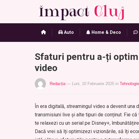
Auto
Home & Deco
Sfaturi pentru a-ți opti
video
Redacția
— Luni, 10 Februarie 2025
in
Tehnologie
În era digitală, streamingul video a devenit una d
transmisiuni live și alte tipuri de conținut. Fie c
te relaxezi cu un serial pe Disney+, îmbunătățir
Dacă vrei să îți optimizezi vizionările, să îți eco