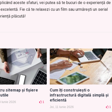
plicând aceste sfaturi, vei putea să te bucuri de o experiență de
e excelentă. Fie că te relaxezi cu un film sau urmărești un serial
eriență plăcută!
ru sitemap și fișiere
Cum îți construiești o
utile
infrastructură digitală simplă și
eficientă
8 Iunie 2026
1
Joi, 11 Iunie 2026
1