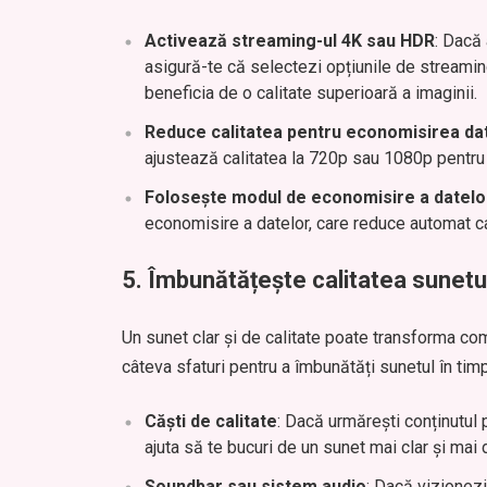
Activează streaming-ul 4K sau HDR
: Dacă
asigură-te că selectezi opțiunile de streamin
beneficia de o calitate superioară a imaginii.
Reduce calitatea pentru economisirea da
ajustează calitatea la 720p sau 1080p pentru 
Folosește modul de economisire a datelo
economisire a datelor, care reduce automat cal
5.
Îmbunătățește calitatea sunetu
Un sunet clar și de calitate poate transforma com
câteva sfaturi pentru a îmbunătăți sunetul în tim
Căști de calitate
: Dacă urmărești conținutul 
ajuta să te bucuri de un sunet mai clar și mai d
Soundbar sau sistem audio
: Dacă vizionez