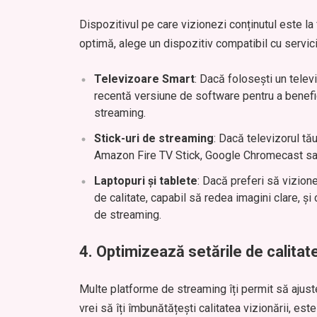
Dispozitivul pe care vizionezi conținutul este la
optimă, alege un dispozitiv compatibil cu serviciu
Televizoare Smart
: Dacă folosești un telev
recentă versiune de software pentru a benefic
streaming.
Stick-uri de streaming
: Dacă televizorul t
Amazon Fire TV Stick, Google Chromecast sau
Laptopuri și tablete
: Dacă preferi să vizion
de calitate, capabil să redea imagini clare, ș
de streaming.
4.
Optimizează setările de calitate
Multe platforme de streaming îți permit să ajuste
vrei să îți îmbunătățești calitatea vizionării, e