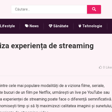
Lifestyle
News
Sănătate
Tehnologie
miza experiența de streaming
0
Like
intre cele mai populare modalități de a viziona filme, seriale,
ă te bucuri de un film pe Netflix, urmărești un live pe YouTube sau
ea experienței de streaming poate face o diferență semnificativă.
nomisești timp și să îți maximizezi calitatea imaginii și sunetului,