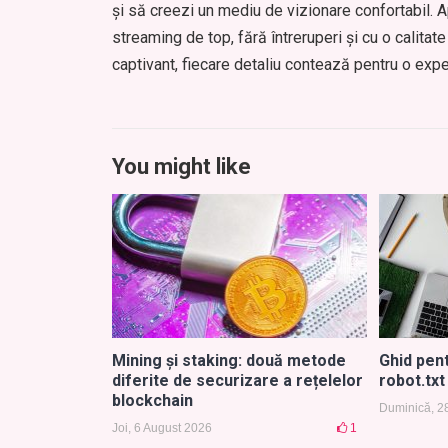
și să creezi un mediu de vizionare confortabil. A
streaming de top, fără întreruperi și cu o calitat
captivant, fiecare detaliu contează pentru o exp
You might like
Mining și staking: două metode
Ghid pent
diferite de securizare a rețelelor
robot.txt 
blockchain
Duminică, 2
Joi, 6 August 2026
1