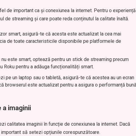
 fel de important ca și conexiunea la internet. Pentru o experiență
l de streaming și care poate reda conținutul la calitate înaltă.
izor smart, asigură-te că acesta este actualizat la cea mai
ia de toate caracteristicile disponibile pe platformele de
ău nu este smart, optează pentru un stick de streaming precum
 Roku pentru a adăuga funcționalități smart.
ezi pe un laptop sau o tabletă, asigură-te că acestea au un ecran
i că browserul este actualizat pentru a asigura o performanță bun
 a imaginii
zi calitatea imaginii în funcție de conexiunea la internet. Dacă
ste important să setezi opțiunile corespunzătoare.