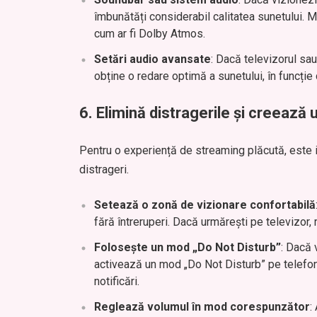
îmbunătăți considerabil calitatea sunetului. M
cum ar fi Dolby Atmos.
Setări audio avansate
: Dacă televizorul sau
obține o redare optimă a sunetului, în funcție 
6.
Elimină distragerile și creează 
Pentru o experiență de streaming plăcută, este i
distrageri.
Setează o zonă de vizionare confortabilă
fără întreruperi. Dacă urmărești pe televizor,
Folosește un mod „Do Not Disturb”
: Dacă 
activează un mod „Do Not Disturb” pe telefon s
notificări.
Reglează volumul în mod corespunzător
: