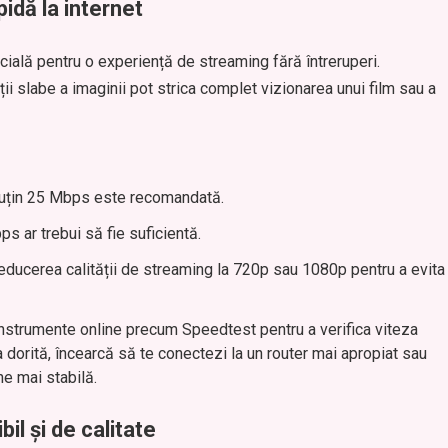
idă la internet
ucială pentru o experiență de streaming fără întreruperi.
ății slabe a imaginii pot strica complet vizionarea unui film sau a
puțin 25 Mbps este recomandată.
s ar trebui să fie suficientă.
educerea calității de streaming la 720p sau 1080p pentru a evita
instrumente online precum Speedtest pentru a verifica viteza
za dorită, încearcă să te conectezi la un router mai apropiat sau
ne mai stabilă.
il și de calitate