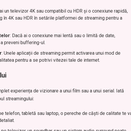
 ai un televizor 4K sau compatibil cu HDR și o conexiune rapidă,
g în 4K sau HDR în setările platformei de streaming pentru a
telor
: Dacă ai o conexiune mai lentă sau o limită de date,
a preveni buffering-ul.
r
: Unele aplicații de streaming permit activarea unui mod de
itatea pentru a se potrivi vitezei tale de internet.
lui
plet experiența de vizionare a unui film sau a unui serial. Iată
pul streamingului:
pe telefon, tabletă sau laptop, o pereche de căști de calitate te v
etaliat.
i pe televizor, un soundbar sau un sistem audio surround poate