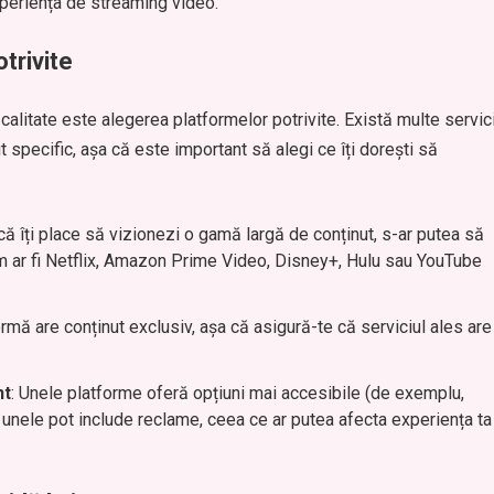
experiența de streaming video.
trivite
alitate este alegerea platformelor potrivite. Există multe servici
t specific, așa că este important să alegi ce îți dorești să
că îți place să vizionezi o gamă largă de conținut, s-ar putea să
um ar fi Netflix, Amazon Prime Video, Disney+, Hulu sau YouTube
ormă are conținut exclusiv, așa că asigură-te că serviciul ales are
nt
: Unele platforme oferă opțiuni mai accesibile (de exemplu,
r unele pot include reclame, ceea ce ar putea afecta experiența ta