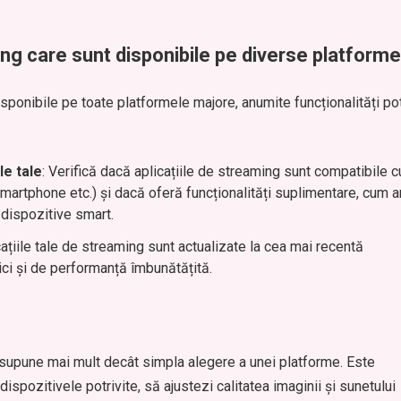
aming care sunt disponibile pe diverse platforme
isponibile pe toate platformele majore, anumite funcționalități po
le tale
: Verifică dacă aplicațiile de streaming sunt compatibile c
 smartphone etc.) și dacă oferă funcționalități suplimentare, cum a
 dispozitive smart.
cațiile tale de streaming sunt actualizate la cea mai recentă
ici și de performanță îmbunătățită.
supune mai mult decât simpla alegere a unei platforme. Este
ispozitivele potrivite, să ajustezi calitatea imaginii și sunetului