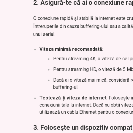
2.
Asigură-te că ai o conexiune rap
O conexiune rapidă și stabilă la internet este cr
Întreruperile din cauza buffering-ului sau a calit
unui serial.
Viteza minimă recomandată
:
Pentru streaming 4K, o viteză de cel 
Pentru streaming HD, o viteză de 5 Mbp
Dacă ai o viteză mai mică, consideră r
buffering-ul.
Testează-ți viteza de internet
: Folosește 
conexiunii tale la internet. Dacă nu obții vite
utilizează un cablu Ethernet pentru o conexiu
3.
Folosește un dispozitiv compatib