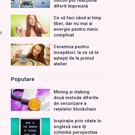
silicon pot reacționa
diferit împreună
Ce să faci când ai timp
liber, dar nu mai ai
energie pentru nimic
i
complicat
Ceramica pentru
începători: la ce să te
aștepți de la primul
atelier
Populare
Mining și staking:
două metode diferite
de securizare a
rețelelor blockchain
Inspirație prin citate în
engleză care îți
schimbă perspectiva