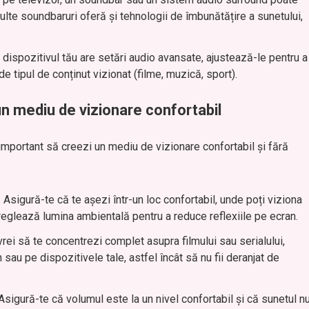
ulte soundbaruri oferă și tehnologii de îmbunătățire a sunetului,
 dispozitivul tău are setări audio avansate, ajustează-le pentru a
de tipul de conținut vizionat (filme, muzică, sport).
un mediu de vizionare confortabil
mportant să creezi un mediu de vizionare confortabil și fără
: Asigură-te că te așezi într-un loc confortabil, unde poți viziona
 reglează lumina ambientală pentru a reduce reflexiile pe ecran.
vrei să te concentrezi complet asupra filmului sau serialului,
au pe dispozitivele tale, astfel încât să nu fii deranjat de
 Asigură-te că volumul este la un nivel confortabil și că sunetul n