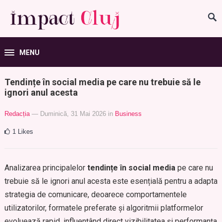
MENU
Tendințe în social media pe care nu trebuie să le
ignori anul acesta
Redacția
— Duminică, 31 Mai 2026
in
Business
1
Likes
Analizarea principalelor
tendințe în social media
pe care nu
trebuie să le ignori anul acesta este esențială pentru a adapta
strategia de comunicare, deoarece comportamentele
utilizatorilor, formatele preferate și algoritmii platformelor
evoluează rapid, influențând direct vizibilitatea și performanța