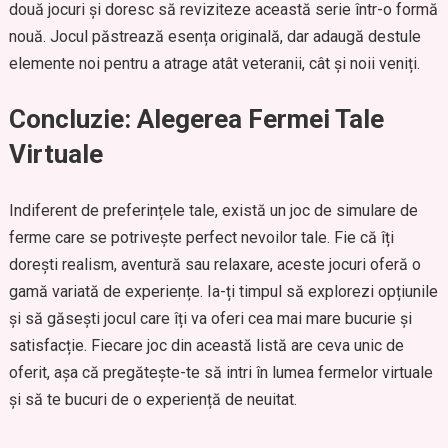
două jocuri și doresc să reviziteze această serie într-o formă
nouă. Jocul păstrează esența originală, dar adaugă destule
elemente noi pentru a atrage atât veteranii, cât și noii veniți.
Concluzie: Alegerea Fermei Tale
Virtuale
Indiferent de preferințele tale, există un joc de simulare de
ferme care se potrivește perfect nevoilor tale. Fie că îți
dorești realism, aventură sau relaxare, aceste jocuri oferă o
gamă variată de experiențe. Ia-ți timpul să explorezi opțiunile
și să găsești jocul care îți va oferi cea mai mare bucurie și
satisfacție. Fiecare joc din această listă are ceva unic de
oferit, așa că pregătește-te să intri în lumea fermelor virtuale
și să te bucuri de o experiență de neuitat.