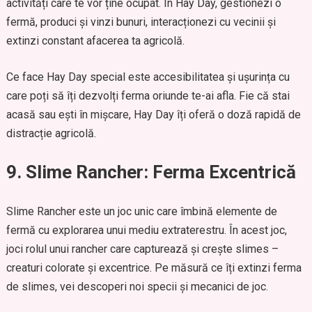
activități care te vor ține ocupat. În Hay Day, gestionezi o
fermă, produci și vinzi bunuri, interacționezi cu vecinii și
extinzi constant afacerea ta agricolă.
Ce face Hay Day special este accesibilitatea și ușurința cu
care poți să îți dezvolți ferma oriunde te-ai afla. Fie că stai
acasă sau ești în mișcare, Hay Day îți oferă o doză rapidă de
distracție agricolă.
9. Slime Rancher: Ferma Excentrică
Slime Rancher este un joc unic care îmbină elemente de
fermă cu explorarea unui mediu extraterestru. În acest joc,
joci rolul unui rancher care capturează și crește slimes –
creaturi colorate și excentrice. Pe măsură ce îți extinzi ferma
de slimes, vei descoperi noi specii și mecanici de joc.