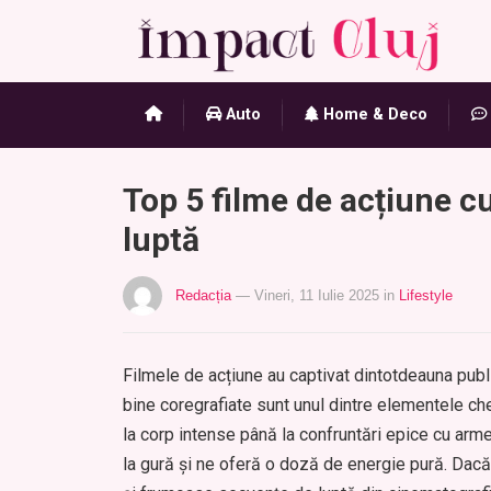
Auto
Home & Deco
Top 5 filme de acțiune 
luptă
Redacția
— Vineri, 11 Iulie 2025
in
Lifestyle
Filmele de acțiune au captivat dintotdeauna publi
bine coregrafiate sunt unul dintre elementele che
la corp intense până la confruntări epice cu arm
la gură și ne oferă o doză de energie pură. Dacă