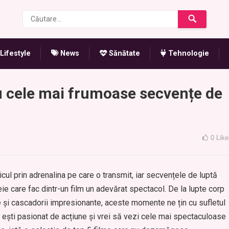
Lifestyle
News
Sănătate
Tehnologie
cu cele mai frumoase secvențe de
0
Like
cul prin adrenalina pe care o transmit, iar secvențele de luptă
ie care fac dintr-un film un adevărat spectacol. De la lupte corp
e și cascadorii impresionante, aceste momente ne țin cu sufletul
 ești pasionat de acțiune și vrei să vezi cele mai spectaculoase