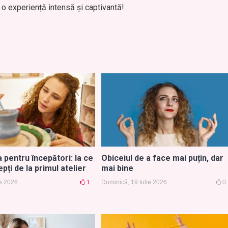
o experiență intensă și captivantă!
pentru începători: la ce
Obiceiul de a face mai puțin, dar
epți de la primul atelier
mai bine
ie 2026
1
Duminică, 19 Iulie 2026
0