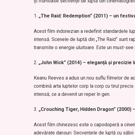
și frumoase secvențe de luptă din cinematografi
„The Raid: Redemption” (2011) – un festival
Acest film indonezian a redefinit standardele lup
intensă. Scenele de luptă din „The Raid” sunt rapi
transmite o energie uluitoare. Este un must-see p
„John Wick” (2014) – eleganță și precizie î
Keanu Reeves a adus un nou suflu filmelor de acț
combină arta luptelor corp la corp cu tirul preci
intensă, ce a devenit un reper în gen.
„Crouching Tiger, Hidden Dragon” (2000) –
Acest film chinezesc este o capodoperă a cinemat
adevărate dansuri. Secvențele de luptă cu săbii 