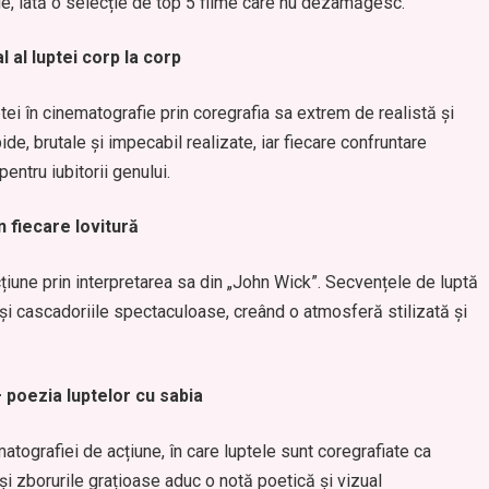
e, iată o selecție de top 5 filme care nu dezamăgesc.
 al luptei corp la corp
tei în cinematografie prin coregrafia sa extrem de realistă și
de, brutale și impecabil realizate, iar fiecare confruntare
entru iubitorii genului.
n fiecare lovitură
iune prin interpretarea sa din „John Wick”. Secvențele de luptă
s și cascadoriile spectaculoase, creând o atmosferă stilizată și
 poezia luptelor cu sabia
ografiei de acțiune, în care luptele sunt coregrafiate ca
și zborurile grațioase aduc o notă poetică și vizual