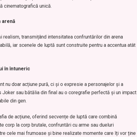
ță cinematografică unică.
n arenă
i realism, transmițând intensitatea confruntărilor din arena
ilă, iar scenele de luptă sunt construite pentru a accentua atât
i în întuneric
t nu doar acțiune pură, ci și o expresie a personajelor și a
 Joker sau bătălia din final au o coregrafie perfectă și un impact
bile din gen.
afia de acțiune, oferind secvențe de luptă care combină
pte corp la corp brutale, confruntări cu arme sau dueluri
tre cele mai frumoase și bine realizate momente care îți vor ține