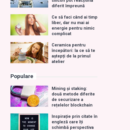
silicon pot reacționa
diferit împreună
Ce să faci când ai timp
liber, dar nu mai ai
energie pentru nimic
complicat
Ceramica pentru
începători: la ce să te
aștepți de la primul
atelier
Populare
Mining și staking:
două metode diferite
de securizare a
rețelelor blockchain
Inspirație prin citate în
engleză care îți
schimbă perspectiva