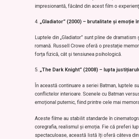
impresionantă, făcând din acest film o experien
„Gladiator” (2000) – brutalitate și emoție î
Luptele din „Gladiator” sunt pline de dramatism ș
romană. Russell Crowe oferă o prestație memorab
forța fizică, cât și tensiunea psihologică.
„The Dark Knight” (2008) – lupta justițiarulu
În această continuare a seriei Batman, luptele sun
conflictelor interioare. Scenele cu Batman versus
emoțional puternic, fiind printre cele mai memora
Aceste filme au stabilit standarde în cinematogr
coregrafia, realismul și emoția. Fie că preferi lu
spectaculoase, această listă îți oferă câteva din