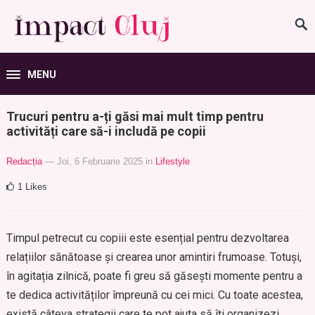
MENU
Trucuri pentru a-ți găsi mai mult timp pentru
activități care să-i includă pe copii
Redacția
— Joi, 6 Februarie 2025
in
Lifestyle
1
Likes
Timpul petrecut cu copiii este esențial pentru dezvoltarea
relațiilor sănătoase și crearea unor amintiri frumoase. Totuși,
în agitația zilnică, poate fi greu să găsești momente pentru a
te dedica activităților împreună cu cei mici. Cu toate acestea,
există câteva strategii care te pot ajuta să îți organizezi