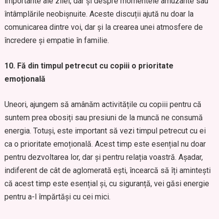
importante ale zilei, dar și despre momentele amuzante sau
întâmplările neobișnuite. Aceste discuții ajută nu doar la
comunicarea dintre voi, dar și la crearea unei atmosfere de
încredere și empatie în familie.
10. Fă din timpul petrecut cu copiii o prioritate
emoțională
Uneori, ajungem să amânăm activitățile cu copiii pentru că
suntem prea obosiți sau presiuni de la muncă ne consumă
energia. Totuși, este important să vezi timpul petrecut cu ei
ca o prioritate emoțională. Acest timp este esențial nu doar
pentru dezvoltarea lor, dar și pentru relația voastră. Așadar,
indiferent de cât de aglomerată ești, încearcă să îți amintești
că acest timp este esențial și, cu siguranță, vei găsi energie
pentru a-l împărtăși cu cei mici.