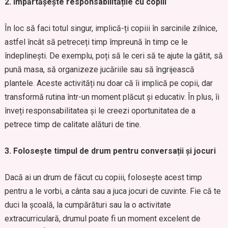
2. Împărtășește responsabilitățile cu copiii
În loc să faci totul singur, implică-ți copiii în sarcinile zilnice,
astfel încât să petreceți timp împreună în timp ce le
îndeplinești. De exemplu, poți să le ceri să te ajute la gătit, să
pună masa, să organizeze jucăriile sau să îngrijească
plantele. Aceste activități nu doar că îi implică pe copii, dar
transformă rutina într-un moment plăcut și educativ. În plus, îi
înveți responsabilitatea și le creezi oportunitatea de a
petrece timp de calitate alături de tine.
3. Folosește timpul de drum pentru conversații și jocuri
Dacă ai un drum de făcut cu copiii, folosește acest timp
pentru a le vorbi, a cânta sau a juca jocuri de cuvinte. Fie că te
duci la școală, la cumpărături sau la o activitate
extracurriculară, drumul poate fi un moment excelent de