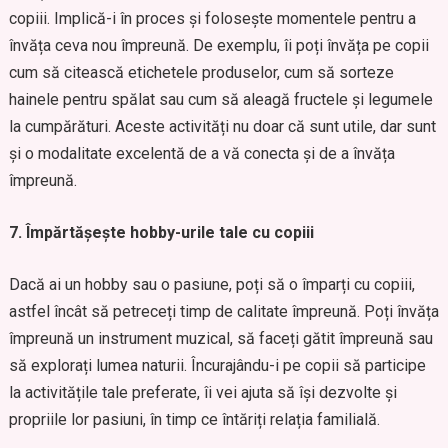
copiii. Implică-i în proces și folosește momentele pentru a
învăța ceva nou împreună. De exemplu, îi poți învăța pe copii
cum să citească etichetele produselor, cum să sorteze
hainele pentru spălat sau cum să aleagă fructele și legumele
la cumpărături. Aceste activități nu doar că sunt utile, dar sunt
și o modalitate excelentă de a vă conecta și de a învăța
împreună.
7. Împărtășește hobby-urile tale cu copiii
Dacă ai un hobby sau o pasiune, poți să o împarți cu copiii,
astfel încât să petreceți timp de calitate împreună. Poți învăța
împreună un instrument muzical, să faceți gătit împreună sau
să explorați lumea naturii. Încurajându-i pe copii să participe
la activitățile tale preferate, îi vei ajuta să își dezvolte și
propriile lor pasiuni, în timp ce întăriți relația familială.