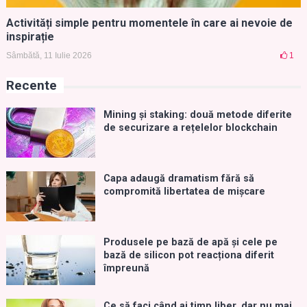
Activități simple pentru momentele în care ai nevoie de
inspirație
Sâmbătă, 11 Iulie 2026
1
Recente
Mining și staking: două metode diferite
de securizare a rețelelor blockchain
Capa adaugă dramatism fără să
compromită libertatea de mișcare
Produsele pe bază de apă și cele pe
bază de silicon pot reacționa diferit
împreună
Ce să faci când ai timp liber, dar nu mai