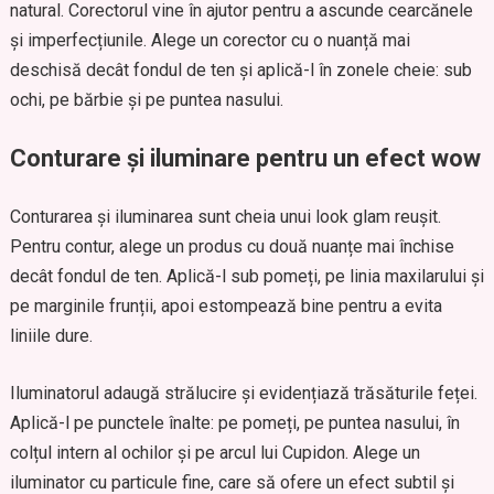
natural. Corectorul vine în ajutor pentru a ascunde cearcănele
și imperfecțiunile. Alege un corector cu o nuanță mai
deschisă decât fondul de ten și aplică-l în zonele cheie: sub
ochi, pe bărbie și pe puntea nasului.
Conturare și iluminare pentru un efect wow
Conturarea și iluminarea sunt cheia unui look glam reușit.
Pentru contur, alege un produs cu două nuanțe mai închise
decât fondul de ten. Aplică-l sub pomeți, pe linia maxilarului și
pe marginile frunții, apoi estompează bine pentru a evita
liniile dure.
Iluminatorul adaugă strălucire și evidențiază trăsăturile feței.
Aplică-l pe punctele înalte: pe pomeți, pe puntea nasului, în
colțul intern al ochilor și pe arcul lui Cupidon. Alege un
iluminator cu particule fine, care să ofere un efect subtil și