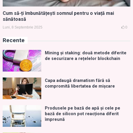
Cum să-ți îmbunătățești somnul pentru o viață mai
sănătoasă
Luni, 8 Septembrie 2025
0
Recente
Mining și staking: două metode diferite
de securizare a rețelelor blockchain
Capa adaugă dramatism fără să
compromită libertatea de mișcare
Produsele pe bază de apă și cele pe
bază de silicon pot reacționa diferit
împreună