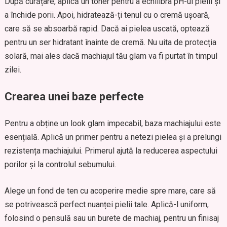
După curățare, aplică un toner pentru a echilibra pH-ul pielii și
a închide porii. Apoi, hidratează-ți tenul cu o cremă ușoară,
care să se absoarbă rapid. Dacă ai pielea uscată, optează
pentru un ser hidratant înainte de cremă. Nu uita de protecția
solară, mai ales dacă machiajul tău glam va fi purtat în timpul
zilei.
Crearea unei baze perfecte
Pentru a obține un look glam impecabil, baza machiajului este
esențială. Aplică un primer pentru a netezi pielea și a prelungi
rezistența machiajului. Primerul ajută la reducerea aspectului
porilor și la controlul sebumului.
Alege un fond de ten cu acoperire medie spre mare, care să
se potrivească perfect nuanței pielii tale. Aplică-l uniform,
folosind o pensulă sau un burete de machiaj, pentru un finisaj