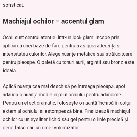
sofisticat.
Machiajul ochilor – accentul glam
Ochii sunt centrul atenției într-un look glam. Începe prin
aplicarea unei baze de fard pentru a asigura aderența și
intensitatea culorilor. Alege nuanțe metalice sau strălucitoare
pentru pleoape. O paletă cu tonuri aurii, argintii sau bronz este
ideală.
Aplică nuanța cea mai deschisă pe întreaga pleoapă, apoi
adaugă o nuanță medie în pliul ochiului pentru adâncime.
Pentru un efect dramatic, folosește o nuanță închisă în colțul
extern al ochiului și estompează bine. Finalizează machiajul
ochilor cu un eyeliner lichid sau gel pentru o linie precisă și
gene false sau un rimel volumizator.