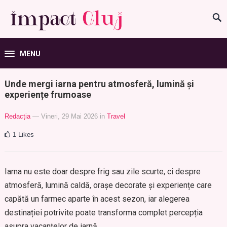
MENU
Unde mergi iarna pentru atmosferă, lumină și
experiențe frumoase
Redacția
— Vineri, 29 Mai 2026
in
Travel
1
Likes
Iarna nu este doar despre frig sau zile scurte, ci despre
atmosferă, lumină caldă, orașe decorate și experiențe care
capătă un farmec aparte în acest sezon, iar alegerea
destinației potrivite poate transforma complet percepția
asupra vacanțelor de iarnă.