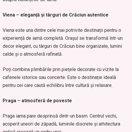
Viena – eleganță și târguri de Crăciun autentice
Viena este una dintre cele mai potrivite destinații pentru o
experiență de iarnă completă. Orașul se transformă într-un
decor elegant, cu târguri de Crăciun bine organizate, lumini
calde și o atmosferă rafinată.
Poți combina plimbările prin piețele decorate cu vizite la
cafenele istorice sau concerte. Este o destinație ideală
pentru cei care caută echilibru între cultură și relaxare.
Praga – atmosferă de poveste
Praga iarna pare desprinsă dintr-un basm. Centrul vechi,
acoperit uneori de zăpadă, luminile discrete și arhitectura
gotică creează un cadru unic.