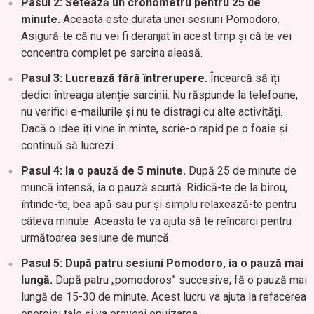
Pasul 2: Setează un cronometru pentru 25 de
minute.
Aceasta este durata unei sesiuni Pomodoro.
Asigură-te că nu vei fi deranjat în acest timp și că te vei
concentra complet pe sarcina aleasă.
Pasul 3: Lucrează fără întrerupere.
Încearcă să îți
dedici întreaga atenție sarcinii. Nu răspunde la telefoane,
nu verifici e-mailurile și nu te distragi cu alte activități.
Dacă o idee îți vine în minte, scrie-o rapid pe o foaie și
continuă să lucrezi.
Pasul 4: Ia o pauză de 5 minute.
După 25 de minute de
muncă intensă, ia o pauză scurtă. Ridică-te de la birou,
întinde-te, bea apă sau pur și simplu relaxează-te pentru
câteva minute. Aceasta te va ajuta să te reîncarci pentru
următoarea sesiune de muncă.
Pasul 5: După patru sesiuni Pomodoro, ia o pauză mai
lungă.
După patru „pomodoros” succesive, fă o pauză mai
lungă de 15-30 de minute. Acest lucru va ajuta la refacerea
energiei tale și va preveni epuizarea.