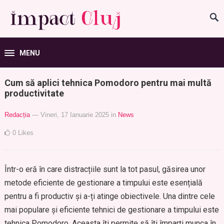
MENU
Cum să aplici tehnica Pomodoro pentru mai multă
productivitate
Redacția
— Vineri, 17 Ianuarie 2025
in
News
0
Likes
Într-o eră în care distracțiile sunt la tot pasul, găsirea unor
metode eficiente de gestionare a timpului este esențială
pentru a fi productiv și a-ți atinge obiectivele. Una dintre cele
mai populare și eficiente tehnici de gestionare a timpului este
tehnica Pomodoro. Aceasta îți permite să îți împarți munca în