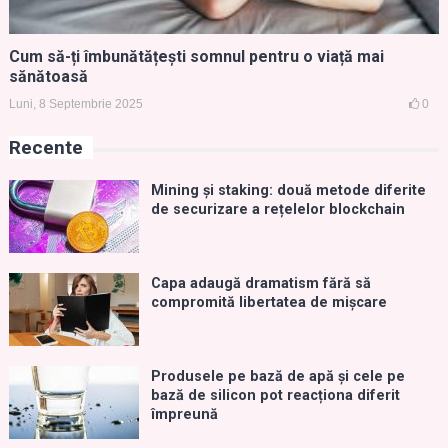
Cum să-ți îmbunătățești somnul pentru o viață mai
sănătoasă
Luni, 8 Septembrie 2025
0
Recente
Mining și staking: două metode diferite
de securizare a rețelelor blockchain
Capa adaugă dramatism fără să
compromită libertatea de mișcare
Produsele pe bază de apă și cele pe
bază de silicon pot reacționa diferit
împreună