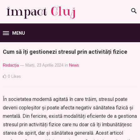
MENU
Cum să îți gestionezi stresul prin activități fizice
Redacția
— Marți, 23 Aprilie 2024
in
News
0
Likes
În societatea modernă agitată în care trăim, stresul poate
deveni copleșitor și poate afecta negativ sănătatea fizică și
mentală. Din fericire, există modalități eficiente de a gestiona
stresul prin activități fizice care nu doar că îți îmbunătățesc
starea de spirit, dar și sănătatea generală. Acest articol