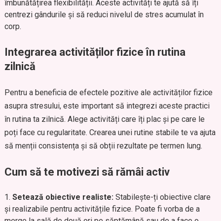
îmbunătățirea flexibilității. Aceste activități te ajută să îți
centrezi gândurile și să reduci nivelul de stres acumulat în
corp.
Integrarea activităților fizice în rutina
zilnică
Pentru a beneficia de efectele pozitive ale activităților fizice
asupra stresului, este important să integrezi aceste practici
în rutina ta zilnică. Alege activități care îți plac și pe care le
poți face cu regularitate. Crearea unei rutine stabile te va ajuta
să menții consistența și să obții rezultate pe termen lung.
Cum să te motivezi să rămâi activ
Setează obiective realiste:
Stabilește-ți obiective clare
și realizabile pentru activitățile fizice. Poate fi vorba de a
merge la sală de două ori pe săptămână sau de a face o