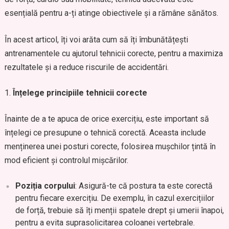
esențială pentru a-ți atinge obiectivele și a rămâne sănătos.
În acest articol, îți voi arăta cum să îți îmbunătățești
antrenamentele cu ajutorul tehnicii corecte, pentru a maximiza
rezultatele și a reduce riscurile de accidentări.
Înțelege principiile tehnicii corecte
Înainte de a te apuca de orice exercițiu, este important să
înțelegi ce presupune o tehnică corectă. Aceasta include
menținerea unei posturi corecte, folosirea mușchilor țintă în
mod eficient și controlul mișcărilor.
Poziția corpului
: Asigură-te că postura ta este corectă
pentru fiecare exercițiu. De exemplu, în cazul exercițiilor
de forță, trebuie să îți menții spatele drept și umerii înapoi,
pentru a evita suprasolicitarea coloanei vertebrale.