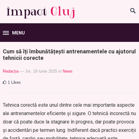
MENU
Cum să îți îmbunătățești antrenamentele cu ajutorul
tehnicii corecte
Redacția
— Joi, 19 Iunie 2025
in
News
1
Likes
Tehnica corectă este unul dintre cele mai importante aspecte
ale antrenamentelor eficiente și sigure. O tehnică incorectă nu
doar că poate duce la stagnare în progres, dar poate provoca
și accidentări pe termen lung. Indiferent dacă practici exerciții
de forță, cardio sau mobilitate, tehnica adecvată este