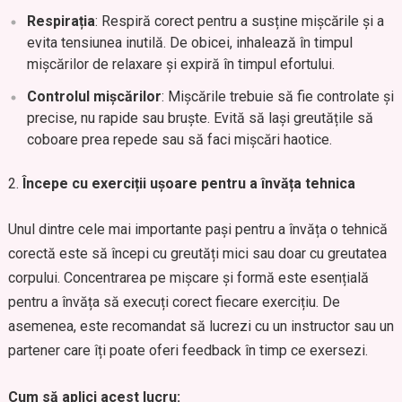
Respirația
: Respiră corect pentru a susține mișcările și a
evita tensiunea inutilă. De obicei, inhalează în timpul
mișcărilor de relaxare și expiră în timpul efortului.
Controlul mișcărilor
: Mișcările trebuie să fie controlate și
precise, nu rapide sau bruște. Evită să lași greutățile să
coboare prea repede sau să faci mișcări haotice.
Începe cu exerciții ușoare pentru a învăța tehnica
Unul dintre cele mai importante pași pentru a învăța o tehnică
corectă este să începi cu greutăți mici sau doar cu greutatea
corpului. Concentrarea pe mișcare și formă este esențială
pentru a învăța să execuți corect fiecare exercițiu. De
asemenea, este recomandat să lucrezi cu un instructor sau un
partener care îți poate oferi feedback în timp ce exersezi.
Cum să aplici acest lucru: