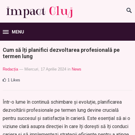
MENU
Cum să îți planifici dezvoltarea profesională pe
termen lung
Redacția
— Miercuri, 17 Aprilie 2024
in
News
1
Likes
Într-o lume în continuă schimbare și evoluție, planificarea
dezvoltării profesionale pe termen lung devine crucială
pentru succesul și satisfacția în carieră. Este esențial să ai o
viziune clară asupra direcției în care îți dorești să îți conduci
cariera și să implementezi strategii eficiente pentru a atinge