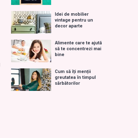
Idei de mobilier
vintage pentru un
decor aparte
Alimente care te ajută
să te concentrezi mai
bine
l
Cum să îți menții
greutatea în timpul
sărbătorilor