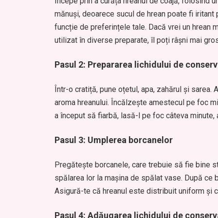
Începe prin a curăța hreanul de coajă, folosind un
mănuși, deoarece sucul de hrean poate fi iritant p
funcție de preferințele tale. Dacă vrei un hrean mai
utilizat în diverse preparate, îl poți râșni mai gros
Pasul 2: Prepararea lichidului de conser
Într-o cratiță, pune oțetul, apa, zahărul și sarea.
aroma hreanului. Încălzește amestecul pe foc mi
a început să fiarbă, lasă-l pe foc câteva minute, 
Pasul 3: Umplerea borcanelor
Pregătește borcanele, care trebuie să fie bine ste
spălarea lor la mașina de spălat vase. După ce b
Asigură-te că hreanul este distribuit uniform și 
Pasul 4: Adăugarea lichidului de conserv