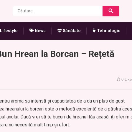
Lifestyle
News
Sănătate
Tehnologie
Bun Hrean la Borcan – Rețetă
0
Like
ntru aroma sa intensă și capacitatea de a da un plus de gust
rea hreanului la borcan este o metodă excelentă de a păstra aces
sul anului. Dacă vrei să te bucuri de hreanul tău acasă, îți oferim 
care nu necesită mult timp și efort.