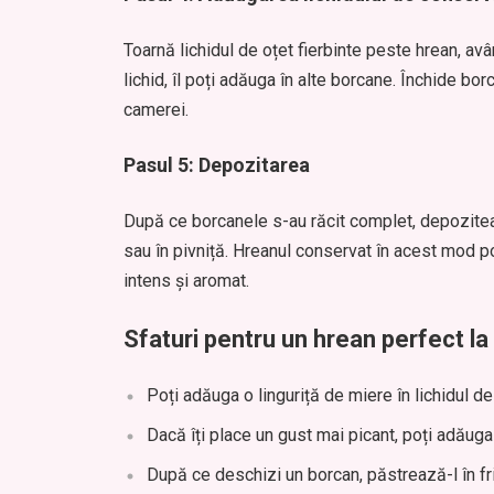
Toarnă lichidul de oțet fierbinte peste hrean, av
lichid, îl poți adăuga în alte borcane. Închide b
camerei.
Pasul 5: Depozitarea
După ce borcanele s-au răcit complet, depoziteaz
sau în pivniță. Hreanul conservat în acest mod po
intens și aromat.
Sfaturi pentru un hrean perfect la
Poți adăuga o linguriță de miere în lichidul 
Dacă îți place un gust mai picant, poți adăug
După ce deschizi un borcan, păstrează-l în f