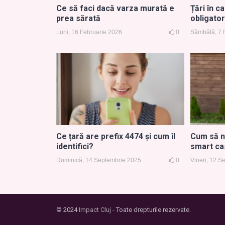
Ce să faci dacă varza murată e
Țări în c
prea sărată
obligator
Luni, 16 Februarie 2026
0
Sâmbătă, 7 
Ce țară are prefix 4474 și cum îl
Cum să nu
identifici?
smart ca
Duminică, 14 Septembrie 2025
0
Vineri, 12 
© 2024
Impact Cluj
- Toate drepturile rezervate.