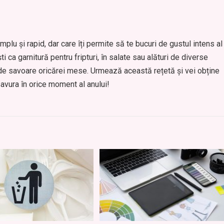
plu și rapid, dar care îți permite să te bucuri de gustul intens al
ti ca garnitură pentru fripturi, în salate sau alături de diverse
de savoare oricărei mese. Urmează această rețetă și vei obține
savura în orice moment al anului!