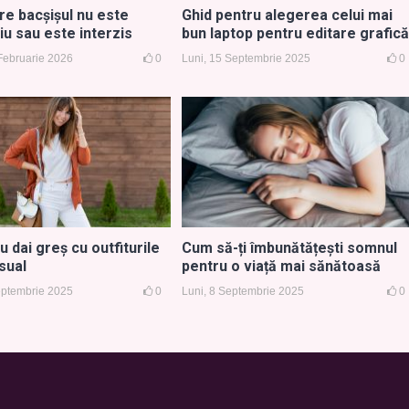
are bacșișul nu este
Ghid pentru alegerea celui mai
iu sau este interzis
bun laptop pentru editare grafică
Februarie 2026
0
Luni, 15 Septembrie 2025
0
 dai greș cu outfiturile
Cum să-ți îmbunătățești somnul
sual
pentru o viață mai sănătoasă
Septembrie 2025
0
Luni, 8 Septembrie 2025
0