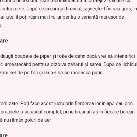
 cuțit bine ascuțit. Este recomandat să îți protejezi mâinile cu
entru piele. După ce ai curățat hreanul, râșnește-l fin sau gros, în
 iute, îl poți râșni mai fin, iar pentru o variantă mai ușor de
.
vare
 Adaugă boabele de piper și foile de dafin dacă vrei să intensifici
c, amestecând pentru a dizolva zahărul și sarea. După ce lichidu
apoi ia-l de pe foc și lasă-l să se răcească puțin.
rilizate. Poți face acest lucru prin fierberea lor în apă sau prin
orcanele s-au uscat complet, pune hreanul ras în fiecare borcan.
că nu rămân goluri de aer.
are