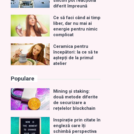
silicon pot reacționa
diferit împreună
Ce să faci când ai timp
liber, dar nu mai ai
energie pentru nimic
complicat
Ceramica pentru
începători: la ce să te
aștepți de la primul
atelier
Populare
Mining și staking:
două metode diferite
de securizare a
rețelelor blockchain
Inspirație prin citate în
engleză care îți
schimbă perspectiva