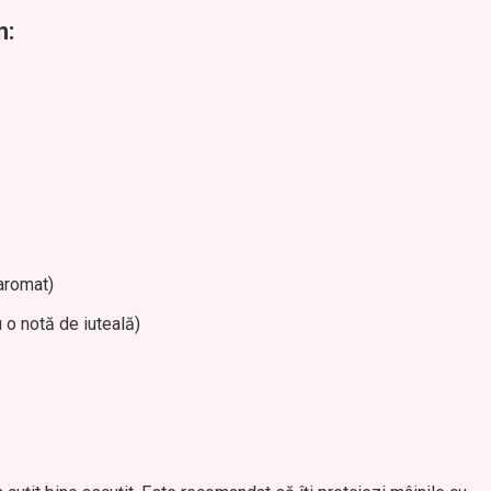
n:
 aromat)
u o notă de iuteală)