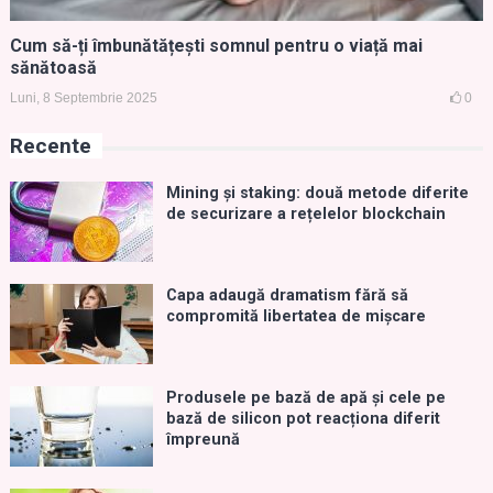
Cum să-ți îmbunătățești somnul pentru o viață mai
sănătoasă
Luni, 8 Septembrie 2025
0
Recente
Mining și staking: două metode diferite
de securizare a rețelelor blockchain
Capa adaugă dramatism fără să
compromită libertatea de mișcare
Produsele pe bază de apă și cele pe
bază de silicon pot reacționa diferit
împreună