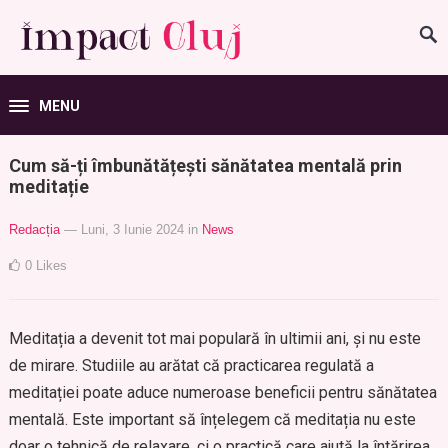
MENU
Cum să-ți îmbunătățești sănătatea mentală prin
meditație
Redacția
— Luni, 3 Iunie 2024
in
News
0
Likes
Meditația a devenit tot mai populară în ultimii ani, și nu este
de mirare. Studiile au arătat că practicarea regulată a
meditației poate aduce numeroase beneficii pentru sănătatea
mentală. Este important să înțelegem că meditația nu este
doar o tehnică de relaxare, ci o practică care ajută la întărirea