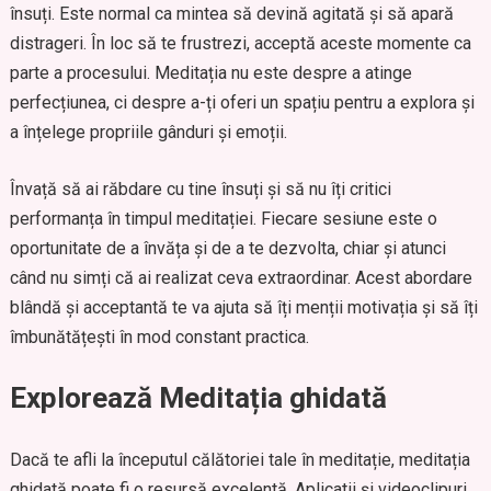
însuți. Este normal ca mintea să devină agitată și să apară
distrageri. În loc să te frustrezi, acceptă aceste momente ca
parte a procesului. Meditația nu este despre a atinge
perfecțiunea, ci despre a-ți oferi un spațiu pentru a explora și
a înțelege propriile gânduri și emoții.
Învață să ai răbdare cu tine însuți și să nu îți critici
performanța în timpul meditației. Fiecare sesiune este o
oportunitate de a învăța și de a te dezvolta, chiar și atunci
când nu simți că ai realizat ceva extraordinar. Acest abordare
blândă și acceptantă te va ajuta să îți menții motivația și să îți
îmbunătățești în mod constant practica.
Explorează Meditația ghidată
Dacă te afli la începutul călătoriei tale în meditație, meditația
ghidată poate fi o resursă excelentă. Aplicatii și videoclipuri