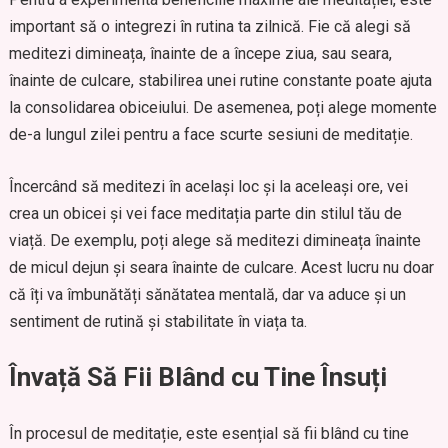
important să o integrezi în rutina ta zilnică. Fie că alegi să
meditezi dimineața, înainte de a începe ziua, sau seara,
înainte de culcare, stabilirea unei rutine constante poate ajuta
la consolidarea obiceiului. De asemenea, poți alege momente
de-a lungul zilei pentru a face scurte sesiuni de meditație.
Încercând să meditezi în același loc și la aceleași ore, vei
crea un obicei și vei face meditația parte din stilul tău de
viață. De exemplu, poți alege să meditezi dimineața înainte
de micul dejun și seara înainte de culcare. Acest lucru nu doar
că îți va îmbunătăți sănătatea mentală, dar va aduce și un
sentiment de rutină și stabilitate în viața ta.
Învață Să Fii Blând cu Tine Însuți
În procesul de meditație, este esențial să fii blând cu tine