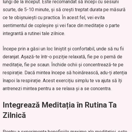
lungi de la început. Este recomandat să începi cu sesiuni
scurte, de 5-10 minute, și să crești treptat durata pe măsură
ce te obișnuiești cu practica. În acest fel, vei evita
sentimentul de copleșire și vei face din meditație o parte
integrantă a rutinei tale zilnice.
Începe prin a găsi un loc liniștit și confortabil, unde să nu fii
deranjat. Așază-te într-o poziție relaxată, fie pe o pernă de
meditație, fie pe scaun. Închide ochii și concentrează-te pe
respirație. Dacă mintea începe să hoinărească, adu-ți atenția
înapoi la respirație. Acest exercițiu simplu te va ajuta să îți
antrenezi mintea pentru a se relaxa și a se concentra.
Integrează Meditația în Rutina Ta
Zilnică
Pentru a experimenta beneficiile maxime ale meditației, este