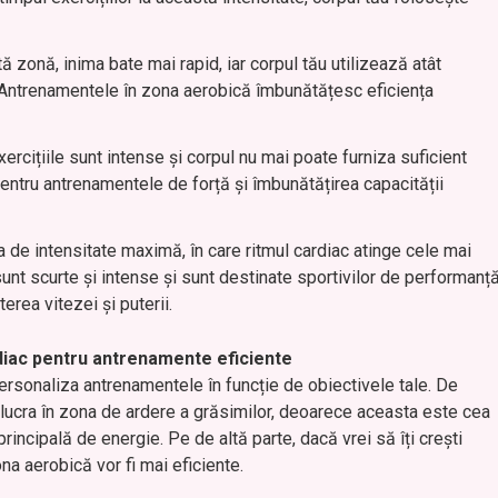
tă zonă, inima bate mai rapid, iar corpul tău utilizează atât
e. Antrenamentele în zona aerobică îmbunătățesc eficiența
 exercițiile sunt intense și corpul nu mai poate furniza suficient
ntru antrenamentele de forță și îmbunătățirea capacității
a de intensitate maximă, în care ritmul cardiac atinge cele mai
unt scurte și intense și sunt destinate sportivilor de performanț
erea vitezei și puterii.
diac pentru antrenamente eficiente
 personaliza antrenamentele în funcție de obiectivele tale. De
i lucra în zona de ardere a grăsimilor, deoarece aceasta este cea
rincipală de energie. Pe de altă parte, dacă vrei să îți crești
a aerobică vor fi mai eficiente.