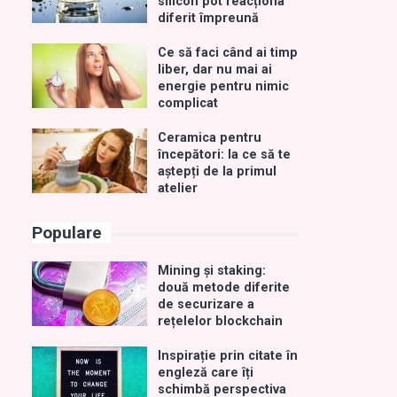
silicon pot reacționa
diferit împreună
Ce să faci când ai timp
liber, dar nu mai ai
energie pentru nimic
complicat
Ceramica pentru
începători: la ce să te
aștepți de la primul
atelier
Populare
Mining și staking:
două metode diferite
de securizare a
rețelelor blockchain
Inspirație prin citate în
engleză care îți
schimbă perspectiva