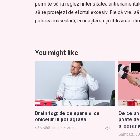
permite să îți reglezi intensitatea antrenamentulu
să te protejezi de efortul excesiv. Fie că vrei să
puterea musculară, cunoașterea și utilizarea ritmu
You might like
Brain fog: de ce apare și ce
De ce un s
obiceiuri îl pot agrava
poate de
program
Sâmbătă, 20 Iunie 2026
0
Sâmbătă, 30