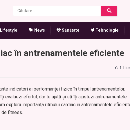
Lifestyle
News
Sănătate
Tehnologie
iac în antrenamentele eficiente
1
Like
ante indicatori ai performanței fizice în timpul antrenamentelor.
ți evaluezi efortul, dar te ajută și să îți ajustezi antrenamentele
vom explora importanța ritmului cardiac în antrenamentele eficient
e de fitness.