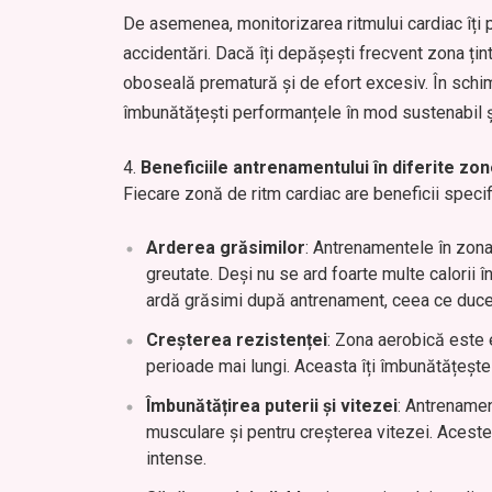
De asemenea, monitorizarea ritmului cardiac îți p
accidentări. Dacă îți depășești frecvent zona țin
oboseală prematură și de efort excesiv. În schim
îmbunătățești performanțele în mod sustenabil și
Beneficiile antrenamentului în diferite zon
Fiecare zonă de ritm cardiac are beneficii specif
Arderea grăsimilor
: Antrenamentele în zona
greutate. Deși nu se ard foarte multe calorii 
ardă grăsimi după antrenament, ceea ce duce 
Creșterea rezistenței
: Zona aerobică este 
perioade mai lungi. Aceasta îți îmbunătățește 
Îmbunătățirea puterii și vitezei
: Antrenamen
musculare și pentru creșterea vitezei. Acestea
intense.