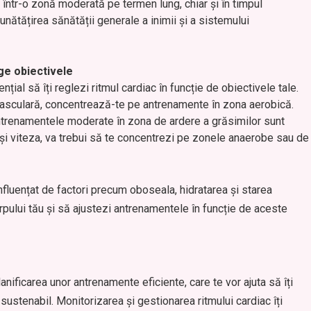
c într-o zonă moderată pe termen lung, chiar și în timpul
nătățirea sănătății generale a inimii și a sistemului
nge obiectivele
țial să îți reglezi ritmul cardiac în funcție de obiectivele tale.
ovasculară, concentrează-te pe antrenamente în zona aerobică.
antrenamentele moderate în zona de ardere a grăsimilor sunt
 și viteza, va trebui să te concentrezi pe zonele anaerobe sau de
nfluențat de factori precum oboseala, hidratarea și starea
pului tău și să ajustezi antrenamentele în funcție de aceste
anificarea unor antrenamente eficiente, care te vor ajuta să îți
 sustenabil. Monitorizarea și gestionarea ritmului cardiac îți