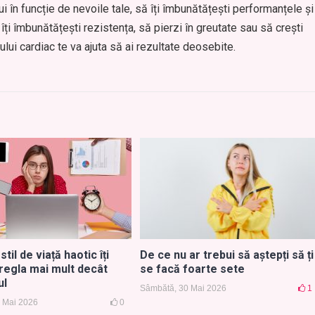
i în funcție de nevoile tale, să îți îmbunătățești performanțele și
 îți îmbunătățești rezistența, să pierzi în greutate sau să crești
lui cardiac te va ajuta să ai rezultate deosebite.
til de viață haotic îți
De ce nu ar trebui să aștepți să ți
regla mai mult decât
se facă foarte sete
ul
Sâmbătă, 30 Mai 2026
1
 Mai 2026
0