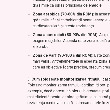
grăsimile ca sursă principală de energie.
Zona aerobică (70-80% din RCM)
: În aceas
grăsimile, cât și carbohidrații pentru energi
cardiovasculară și crește rezistența.
Zona anaerobică (80-90% din RCM)
: Aici,
oxigen mușchilor. Aceasta este zona ideală pe
anaerobe.
Zona de vârf (90-100% din RCM)
: Este zon
mari valori. Antrenamentele în această zonă s
care au obiective foarte precise, precum creșt
Cum folosește monitorizarea ritmului car
Folosind monitorizarea ritmului cardiac, îți poți
exemplu, dacă dorești să pierzi în greutate, poț
mai eficientă pentru a folosi grăsimile ca sursă p
rezistența cardiovasculară, antrenamentele în zon