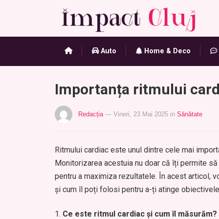
Auto
Home & Deco
Importanța ritmului card
Redacția
— Vineri, 23 Mai 2025
in
Sănătate
Ritmului cardiac este unul dintre cele mai import
Monitorizarea acestuia nu doar că îți permite să î
pentru a maximiza rezultatele. În acest articol, 
și cum îl poți folosi pentru a-ți atinge obiectivel
Ce este ritmul cardiac și cum îl măsurăm?