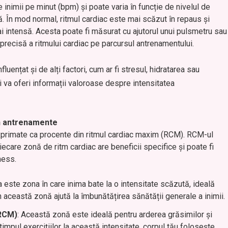
 inimii pe minut (bpm) și poate varia în funcție de nivelul de
ală. În mod normal, ritmul cardiac este mai scăzut în repaus și
i intensă. Acesta poate fi măsurat cu ajutorul unui pulsmetru sau
 precisă a ritmului cardiac pe parcursul antrenamentului.
fluențat și de alți factori, cum ar fi stresul, hidratarea sau
ți va oferi informații valoroase despre intensitatea
în antrenamente
exprimate ca procente din ritmul cardiac maxim (RCM). RCM-ul
ecare zonă de ritm cardiac are beneficii specifice și poate fi
ness.
a este zona în care inima bate la o intensitate scăzută, ideală
n această zonă ajută la îmbunătățirea sănătății generale a inimii.
 RCM)
: Această zonă este ideală pentru arderea grăsimilor și
impul exercițiilor la această intensitate, corpul tău folosește