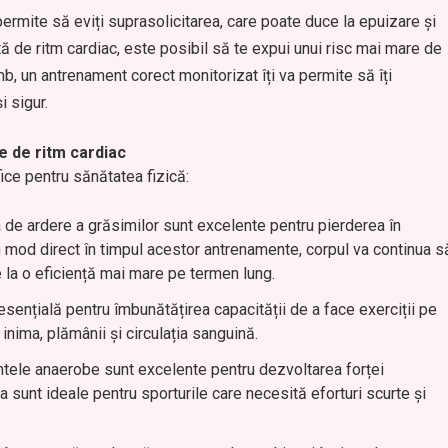
ermite să eviți suprasolicitarea, care poate duce la epuizare și
tă de ritm cardiac, este posibil să te expui unui risc mai mare de
b, un antrenament corect monitorizat îți va permite să îți
 sigur.
e de ritm cardiac
ice pentru sănătatea fizică:
 de ardere a grăsimilor sunt excelente pentru pierderea în
în mod direct în timpul acestor antrenamente, corpul va continua s
la o eficiență mai mare pe termen lung.
esențială pentru îmbunătățirea capacității de a face exerciții pe
inima, plămânii și circulația sanguină.
tele anaerobe sunt excelente pentru dezvoltarea forței
 sunt ideale pentru sporturile care necesită eforturi scurte și