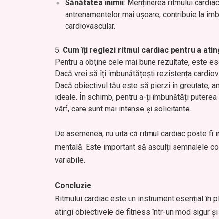
Sănătatea inimii
: Menținerea ritmului cardia
antrenamentelor mai ușoare, contribuie la îmbu
cardiovascular.
Cum îți reglezi ritmul cardiac pentru a ati
Pentru a obține cele mai bune rezultate, este esen
Dacă vrei să îți îmbunătățești rezistența cardi
Dacă obiectivul tău este să pierzi în greutate, 
ideale. În schimb, pentru a-ți îmbunătăți puterea
vârf, care sunt mai intense și solicitante.
De asemenea, nu uita că ritmul cardiac poate fi i
mentală. Este important să asculți semnalele cor
variabile.
Concluzie
Ritmului cardiac este un instrument esențial în pl
atingi obiectivele de fitness într-un mod sigur și