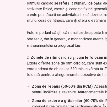
Ritmului cardiac se referă la numărul de bătăi ale
activitate fizică, vârstă și condiția fizică gener
crește pe măsură ce activitatea fizică devine ma
al unui ceas de fitness, care îți oferă o estimare
Este important să știi că ritmul cardiac poate fi in
oboseala, dar în general, o monitorizare atentă î
antrenamentului și progresul tău.
Zonele de ritm cardiac și cum le folosim 
Există diferite zone de ritm cardiac, care sunt 
este estimat de obicei ca 220 minus vârsta ta. Fi
folosită pentru a atinge anumite obiective de fit
Zona de repaus (50-60% din RCM)
: Aceast
pentru încălzire și revenire. Antrenamentele î
Zona de ardere a grăsimilor (60-70% din
îmbunătățirea rezistenței cardiovasculare. În t