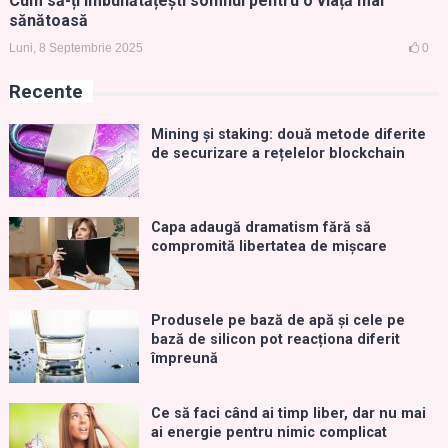
Cum să-ți îmbunătățești somnul pentru o viață mai
sănătoasă
Luni, 8 Septembrie 2025
0
Recente
Mining și staking: două metode diferite
de securizare a rețelelor blockchain
Capa adaugă dramatism fără să
compromită libertatea de mișcare
Produsele pe bază de apă și cele pe
bază de silicon pot reacționa diferit
împreună
Ce să faci când ai timp liber, dar nu mai
ai energie pentru nimic complicat