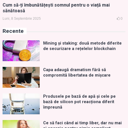
Cum să-ți îmbunătățești somnul pentru o viață mai
sănătoasă
Luni, 8 Septembrie 2025
0
Recente
Mining și staking: două metode diferite
de securizare a rețelelor blockchain
Capa adaugă dramatism fără să
compromită libertatea de mișcare
Produsele pe bază de apă și cele pe
bază de silicon pot reacționa diferit
împreună
Ce să faci când ai timp liber, dar nu mai