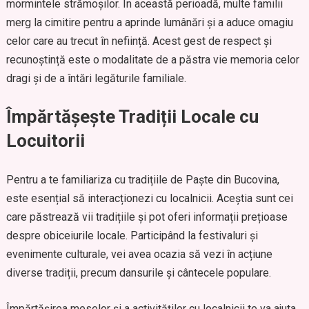
mormintele strămoșilor. În această perioadă, multe familii
merg la cimitire pentru a aprinde lumânări și a aduce omagiu
celor care au trecut în neființă. Acest gest de respect și
recunoștință este o modalitate de a păstra vie memoria celor
dragi și de a întări legăturile familiale.
Împărtășește Tradiții Locale cu
Locuitorii
Pentru a te familiariza cu tradițiile de Paște din Bucovina,
este esențial să interacționezi cu localnicii. Aceștia sunt cei
care păstrează vii tradițiile și pot oferi informații prețioase
despre obiceiurile locale. Participând la festivaluri și
evenimente culturale, vei avea ocazia să vezi în acțiune
diverse tradiții, precum dansurile și cântecele populare.
Împărtășirea meselor și a activităților cu localnicii te va ajuta