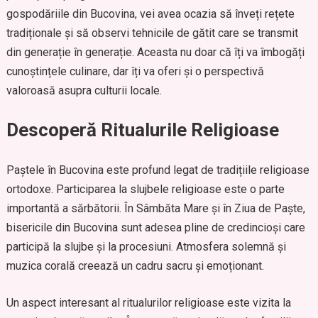
gospodăriile din Bucovina, vei avea ocazia să înveți rețete
tradiționale și să observi tehnicile de gătit care se transmit
din generație în generație. Aceasta nu doar că îți va îmbogăți
cunoștințele culinare, dar îți va oferi și o perspectivă
valoroasă asupra culturii locale.
Descoperă Ritualurile Religioase
Paștele în Bucovina este profund legat de tradițiile religioase
ortodoxe. Participarea la slujbele religioase este o parte
importantă a sărbătorii. În Sâmbăta Mare și în Ziua de Paște,
bisericile din Bucovina sunt adesea pline de credincioși care
participă la slujbe și la procesiuni. Atmosfera solemnă și
muzica corală creează un cadru sacru și emoționant.
Un aspect interesant al ritualurilor religioase este vizita la